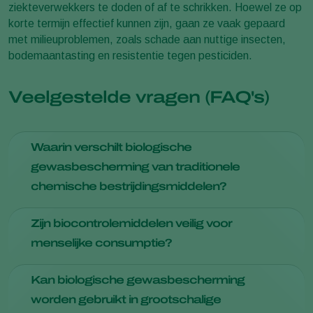
ziekteverwekkers te doden of af te schrikken. Hoewel ze op
korte termijn effectief kunnen zijn, gaan ze vaak gepaard
met milieuproblemen, zoals schade aan nuttige insecten,
bodemaantasting en resistentie tegen pesticiden.
Veelgestelde vragen (FAQ's)
Waarin verschilt biologische
gewasbescherming van traditionele
chemische bestrijdingsmiddelen?
Biologische gewasbescherming vertrouwt op natuurlijke
Zijn biocontrolemiddelen veilig voor
roofdieren, parasieten en micro-organismen om ongedierte
menselijke consumptie?
te bestrijden, terwijl chemische bestrijdingsmiddelen
synthetische chemicaliën gebruiken.
Ja, biocontrolemiddelen zijn veilig omdat ze specifiek zijn
Kan biologische gewasbescherming
voor ongedierte en geen schade toebrengen aan mensen of
worden gebruikt in grootschalige
nuttige organismen.