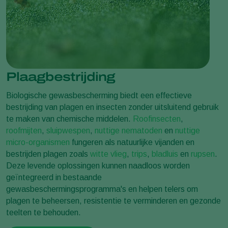
Plaagbestrijding
Biologische gewasbescherming biedt een effectieve
bestrijding van plagen en insecten zonder uitsluitend gebruik
te maken van chemische middelen.
Roofinsecten
,
roofmijten
,
sluipwespen
,
nuttige nematoden
en
nuttige
micro-organismen
fungeren als natuurlijke vijanden en
bestrijden plagen zoals
witte vlieg
,
trips
,
bladluis
en
rupsen
.
Deze levende oplossingen kunnen naadloos worden
geïntegreerd in bestaande
gewasbeschermingsprogramma's en helpen telers om
plagen te beheersen, resistentie te verminderen en gezonde
teelten te behouden.