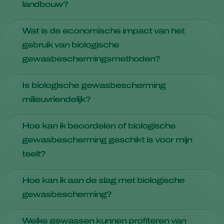
landbouw?
Biologische gewasbescherming is absoluut schaalbaar en is
Wat is de economische impact van het
met succes geïmplementeerd in verschillende grootschalige
gebruik van biologische
landbouwactiviteiten.
gewasbeschermingsmethoden?
De toepassing van biologische gewasbescherming kan
Is biologische gewasbescherming
leiden tot hogere opbrengsten en betere marktprijzen voor
milieuvriendelijk?
gewassen.
Biologische gewasbeschermingsmiddelen zijn niet schadelijk
Hoe kan ik beoordelen of biologische
voor het milieu. Het minimaliseert ook het gebruik van
gewasbescherming geschikt is voor mijn
chemische bestrijdingsmiddelen en bevordert de
teelt?
biodiversiteit.
Begin met het identificeren van de specifieke plagen en
Hoe kan ik aan de slag met biologische
ziekten die je gewassen aantasten. Overleg met onze
gewasbescherming?
experts om te bepalen welke nuttige organismen geschikt
zijn voor uw regio en gewassen. Voer een proef uit om de
Begin met het raadplegen van experts, identificeer
effectiviteit voor uw situatie te beoordelen.
Welke gewassen kunnen profiteren van