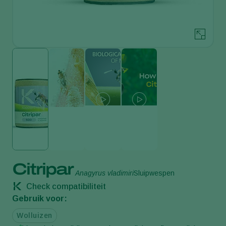
Citripar
Anagyrus vladimiri
Sluipwespen
Check compatibiliteit
Gebruik voor:
Wolluizen