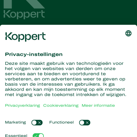
Ontvang het laatste nieuws en
informatie
Hier aanmelden
Partners with Nature
Roofmijten
Over Koppert
Roofinsecten
Sluipwespen
Over Koppert
Nuttige nematoden
Populaire links
Nieuws en informatie
Nuttige micro-organismen
Duurzaamheid
Gewasbescherming