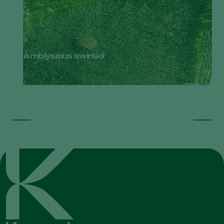
Amblyseius swirskii