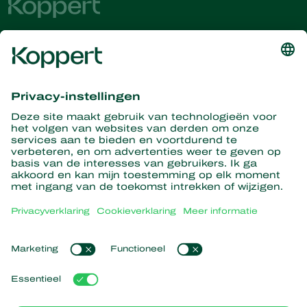
Ontvang het laatste nieuws en
informatie
Hier aanmelden
Partners with Nature
Roofmijten
Over Koppert
Roofinsecten
Sluipwespen
Over Koppert
Nuttige nematoden
Populaire links
Nieuws en informatie
Nuttige micro-organismen
Duurzaamheid
Gewasbescherming
Ervaringen van klanten
Werken bij Koppert
Bestuiving
Webshop
Contact
Koppert Global