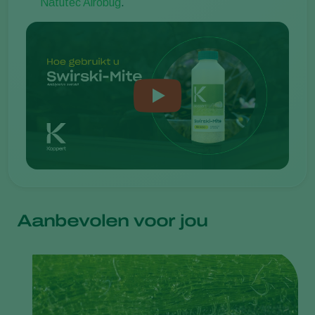
Natutec Airobug
.
Aanbevolen voor jou