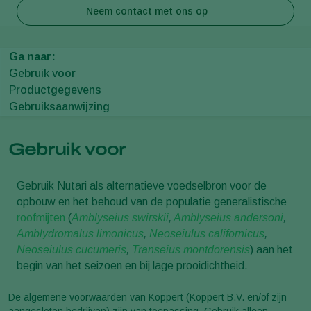
Neem contact met ons op
Ga naar:
Gebruik voor
Productgegevens
Gebruiksaanwijzing
Gebruik voor
Gebruik Nutari als alternatieve voedselbron voor de
opbouw en het behoud van de populatie generalistische
roofmijten
(
Amblyseius swirskii
,
Amblyseius andersoni
,
Amblydromalus limonicus
,
Neoseiulus californicus
,
Neoseiulus cucumeris
,
Transeius montdorensis
) aan het
begin van het seizoen en bij lage prooidichtheid.
De algemene voorwaarden van Koppert (Koppert B.V. en/of zijn
aangesloten bedrijven) zijn van toepassing. Gebruik alleen