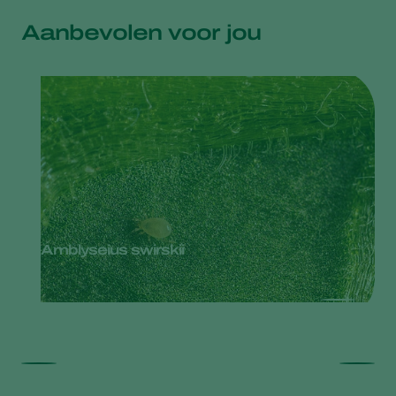
Aanbevolen voor jou
Amblyseius swirskii