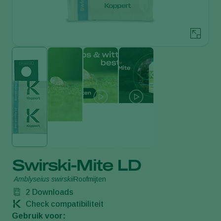
Swirski-Mite LD
Amblyseius swirskii
Roofmijten
2
Downloads
Check compatibiliteit
Gebruik voor: