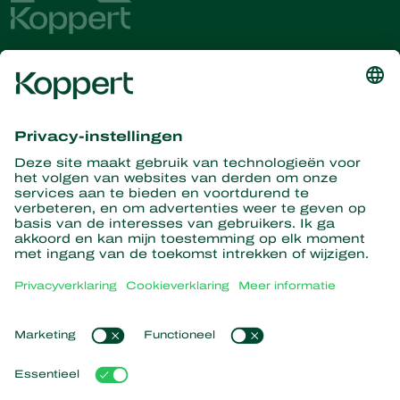
Ontvang het laatste nieuws en
informatie
Hier aanmelden
Partners with Nature
Roofmijten
Over Koppert
Roofinsecten
Sluipwespen
Over Koppert
Nuttige nematoden
Populaire links
Nieuws en informatie
Nuttige micro-organismen
Duurzaamheid
Gewasbescherming
Ervaringen van klanten
Werken bij Koppert
Bestuiving
Webshop