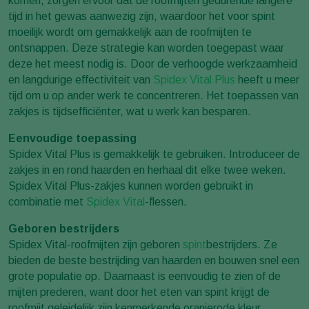
komen, zorgen ervoor dat de roofmijten gedurende langere
tijd in het gewas aanwezig zijn, waardoor het voor spint
moeilijk wordt om gemakkelijk aan de roofmijten te
ontsnappen. Deze strategie kan worden toegepast waar
deze het meest nodig is. Door de verhoogde werkzaamheid
en langdurige effectiviteit van
Spidex Vital Plus
heeft u meer
tijd om u op ander werk te concentreren. Het toepassen van
zakjes is tijdsefficiënter, wat u werk kan besparen.
Eenvoudige toepassing
Spidex Vital Plus is gemakkelijk te gebruiken. Introduceer de
zakjes in en rond haarden en herhaal dit elke twee weken.
Spidex Vital Plus-zakjes kunnen worden gebruikt in
combinatie met
Spidex Vital
-flessen.
Geboren bestrijders
Spidex Vital-roofmijten zijn geboren
spint
bestrijders. Ze
bieden de beste bestrijding van haarden en bouwen snel een
grote populatie op. Daarnaast is eenvoudig te zien of de
mijten prederen, want door het eten van spint krijgt de
roofmijt geleidelijk zijn kenmerkende oranjerode kleur.