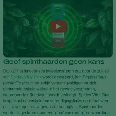
Geef spinthaarden geen kans
Dankzij het innovatieve kweeksysteem dat door de zakjes
van
Spidex Vital Plus
wordt gecreëerd, kan
Phytoseiulus
persimilis
zich in het zakje vermenigvuldigen en zich
gedurende enkele weken in het gewas verspreiden,
waardoor de effectiviteit wordt verlengd. Spidex Vital Plus
is speciaal ontwikkeld om verdedigingslinies op te bouwen
en
spint
plagen in uw gewas te bestrijden. Spinthaarden
worden ingesloten door een ‘dam’ van roofmijten waardoor