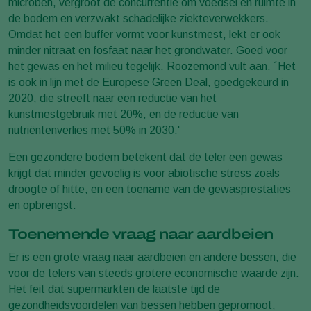
microben, vergroot de concurrentie om voedsel en ruimte in
de bodem en verzwakt schadelijke ziekteverwekkers.
Omdat het een buffer vormt voor kunstmest, lekt er ook
minder nitraat en fosfaat naar het grondwater. Goed voor
het gewas en het milieu tegelijk. Roozemond vult aan. ´Het
is ook in lijn met de Europese Green Deal, goedgekeurd in
2020, die streeft naar een reductie van het
kunstmestgebruik met 20%, en de reductie van
nutriëntenverlies met 50% in 2030.'
Een gezondere bodem betekent dat de teler een gewas
krijgt dat minder gevoelig is voor abiotische stress zoals
droogte of hitte, en een toename van de gewasprestaties
en opbrengst.
Toenemende vraag naar aardbeien
Er is een grote vraag naar aardbeien en andere bessen, die
voor de telers van steeds grotere economische waarde zijn.
Het feit dat supermarkten de laatste tijd de
gezondheidsvoordelen van bessen hebben gepromoot,