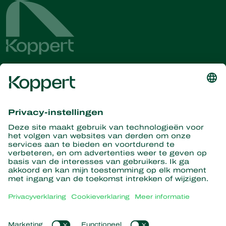
Ontvang het laatste nieuws en
informatie
Hier aanmelden
Partners with Nature
Roofmijten
Over Koppert
Roofinsecten
Sluipwespen
Over Koppert
Nuttige nematoden
Populaire links