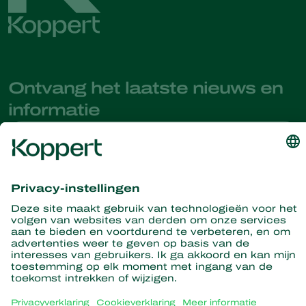
Ontvang het laatste nieuws en
informatie
Hier aanmelden
Partners with Nature
Roofmijten
Over Koppert
Roofinsecten
Sluipwespen
Over Koppert
Nuttige nematoden
Populaire links
Nieuws en informatie
Nuttige micro-organismen
Duurzaamheid
Gewasbescherming
Ervaringen van klanten
Werken bij Koppert