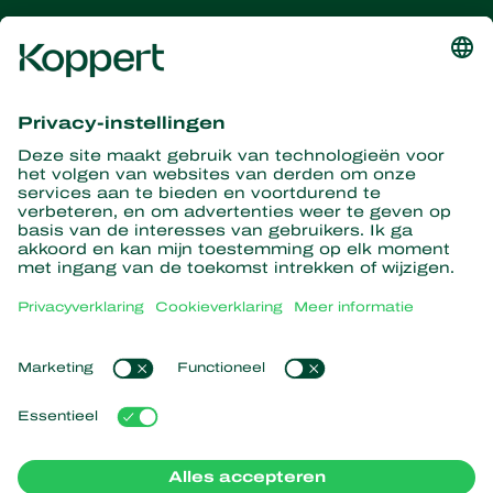
Ontvang het laatste nieuws en
informatie
Hier aanmelden
Partners with Nature
Roofmijten
Over Koppert
Roofinsecten
Sluipwespen
Over Koppert
Nuttige nematoden
Populaire links
Nieuws en informatie
Nuttige micro-organismen
Duurzaamheid
Gewasbescherming
Ervaringen van klanten
Werken bij Koppert
Bestuiving
Webshop
Contact
Koppert Global
Koppert One
Cookies beheren