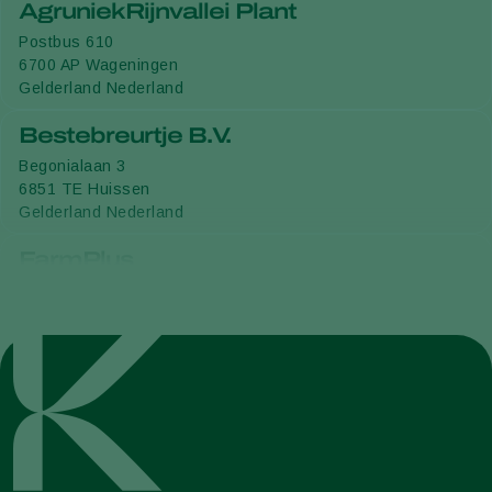
AgruniekRijnvallei Plant
Postbus 610
6700 AP
Wageningen
Gelderland
Nederland
Bestebreurtje B.V.
Begonialaan 3
6851 TE
Huissen
Gelderland
Nederland
FarmPlus
Oostelijke Kanaalweg 5
4424 NC
Wemeldinge
Zeeland
Nederland
Entocare C.V.
Postbus 162
6700 AD
Wageningen
Gelderland
Nederland