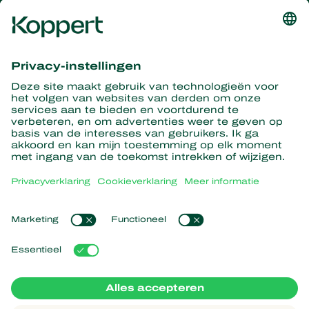
Ontvang het laatste nieuws en
informatie
Hier aanmelden
Partners with Nature
Roofmijten
Over Koppert
Roofinsecten
Sluipwespen
Over Koppert
Nuttige nematoden
Populaire links
Nieuws en evenementen
Nuttige micro-organismen
Duurzaamheid
Gewasbescherming
Ervaringen van klanten
Werken bij Koppert
Bestuiving
Webshop
Contact
Koppert Global
Koppert One
Cookies beheren
Privacyverklaring