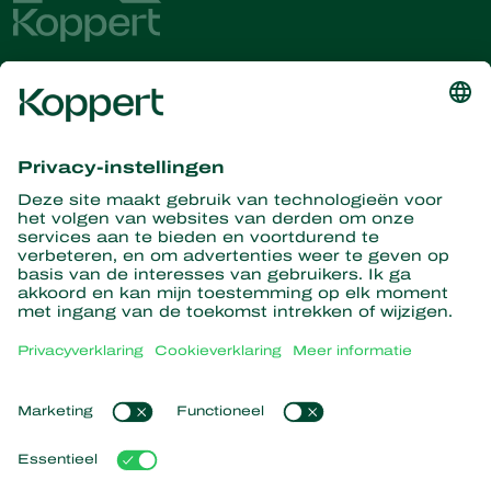
Ontvang het laatste nieuws en
informatie
Hier aanmelden
Partners with Nature
Roofmijten
Over Koppert
Roofinsecten
Sluipwespen
Over Koppert
Nuttige nematoden
Populaire links
Nieuws en informatie
Nuttige micro-organismen
Duurzaamheid
Gewasbescherming
Ervaringen van klanten
Werken bij Koppert
Bestuiving
Webshop