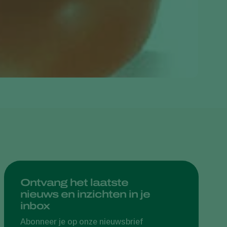
Greece
Hungary
India
Italy
Kenya
Korea
Mexico
Netherlands
Paraguay
Poland
Portugal
Ontvang het laatste
nieuws en inzichten in je
Russia
inbox
South Africa
Abonneer je op onze nieuwsbrief
Spain