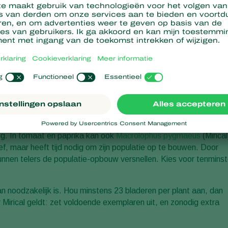
en. Koppert verwacht dat hij veel last gaat geven op bedrijven
hier is het advies om heel vroeg bestrijders in het gewas te
Amblyseius swirskii
(
Swirski-Mite
).
ongeveer acht weken nodig om een sterke populatie te vestigen.
rder. Daar is zonder harde maatregelen niet tegenop te werken. Zet
 25 procent meer exemplaren dan de standaardadviezen
cerus eremicus inzetten.
lieg. In tomaat en paprika kan ook
Macrolophus pygmaeus
(Mirical
ef, maar heeft tijd nodig om zijn populatie op te bouwen. Door
unnen telers de populatie-opbouw versnellen. Kies voor tenmins
n noodzakelijk is. Hou minstens 23 bladeren per plant aan, dan
 Mirical geldt: zet voldoende exemplaren uit, en zonodig extra