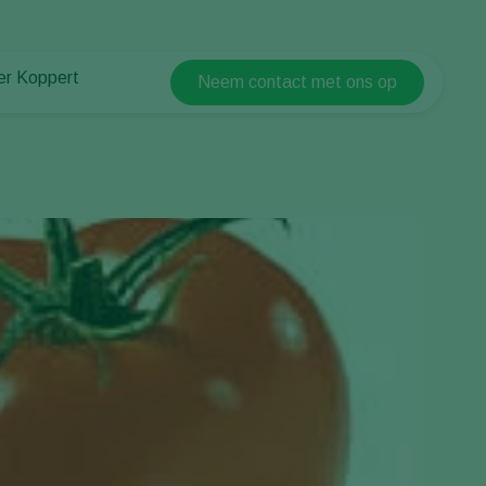
er Koppert
Neem contact met ons op
Koppert Global
er Koppert
Argentina
uws en informatie
Austria
urzaamheid
Belgium
ken bij Koppert
ntact
Brasil
Canada (English)
Canada (French)
Ecuador
Finland (Finnish)
Finland (Swedish)
France
Germany