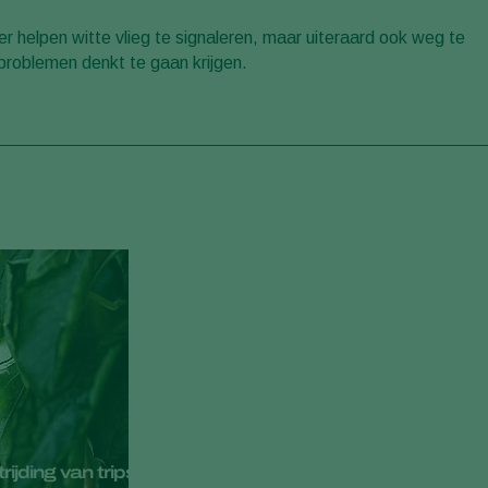
er helpen witte vlieg te signaleren, maar uiteraard ook weg te
u problemen denkt te gaan krijgen.
jding van trips en witte vlieg