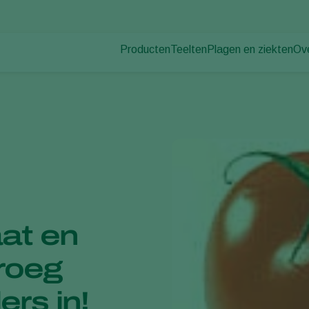
Producten
Teelten
Plagen en ziekten
Ov
Plagen
Plaagbestrijding
Bedekte groenteteelt
Ov
Plantenziekten
Ziektebestrijding
Siergewassen
Nie
Bestuiving
Fruit
Du
Weerbaar telen
Vollegrondsgroenten
Wer
Uitzettechnieken
Akkerbouwgewassen
Co
Monitoring & Scouting
Services
aat en
vroeg
ers in!