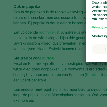
Ook in paprika
Ook in de paprika's is de tabakswittevlieg weer opgedok
die nu of binnenkort aan een nieuwe teelt beginnen. Ook 
hebben. Bij paprika is dat in eerste instantie de roofmijt
Zet voldoende
roofmijten
in. Amblyseius swirskii heeft 
In die tijd is de witte vlieg al bijna drie generaties ve
Swirskii daarom vroeg, dus preventief, in en kies voor
voorschrijven. Naast Swirskii kunnen telers ook Eretmo
Sleutelrol voor
Mirical
Ercal en Enermix zijn effectieve bestrijders van witte v
witte vlieg goed aanpakken. De roofwants is erg effecti
hem bij te voeren met eieren van Ephestia (
Entofood
) k
één voerrij per tralie.
Een andere maatregel is om niet meer blad te snijden da
loopt de populatie van Macrolophus sneller op. Ook voor
exemplaren.