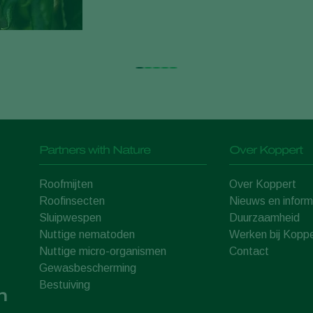
Partners with Nature
Over Koppert
Roofmijten
Over Koppert
Roofinsecten
Nieuws en inform
Sluipwespen
Duurzaamheid
Nuttige nematoden
Werken bij Koppe
Nuttige micro-organismen
Contact
Gewasbescherming
Bestuiving
n