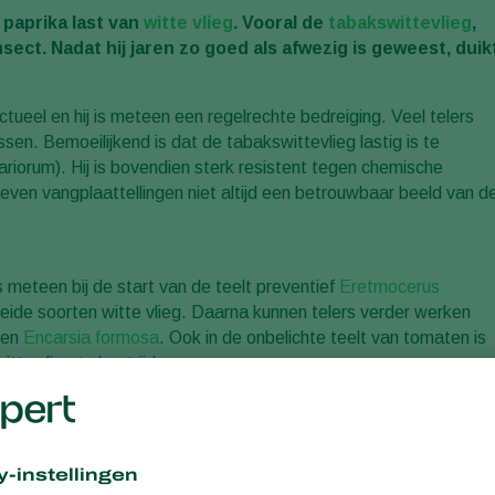
paprika last van
witte vlieg
. Vooral de
tabakswittevlieg
,
nsect. Nadat hij jaren zo goed als afwezig is geweest, duik
tueel en hij is meteen een regelrechte bedreiging. Veel telers
. Bemoeilijkend is dat de tabakswittevlieg lastig is te
riorum). Hij is bovendien sterk resistent tegen chemische
geven vangplaattellingen niet altijd een betrouwbaar beeld van d
 meteen bij de start van de teelt preventief
Eretmocerus
eide soorten witte vlieg. Daarna kunnen telers verder werken
 en
Encarsia formosa
. Ook in de onbelichte teelt van tomaten is
te vlieg te bestrijden.
gewas zijn. Als de plaagdruk van de tabakswittevlieg uit de hand
n. Vaak wordt er dan naar chemische middelen gegrepen. Maar da
er met lege handen komen te staan. Tegenover Bemisia, maar oo