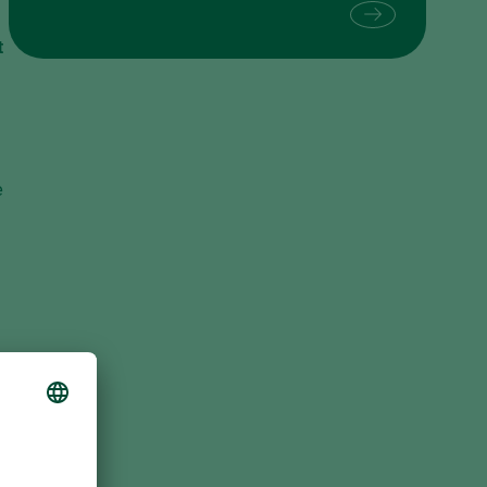
Sweden
t
Switzerland
Turkey
USA
United Kingdom
e
n
k