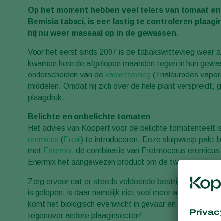
Op het moment hebben veel telers van tomaat en 
Bemisia tabaci, is een lastig te controleren plaagi
hij nu weer massaal op in de gewassen.
Voor het eerst sinds 2007 is de tabakswittevlieg weer ac
kwamen hem de afgelopen maanden tegen in hun gewassen
onderscheiden van de
kaswittevlieg
(Trialeurodes vapora
middelen. Omdat hij zich over de hele plant verspreidt, 
plaagdruk.
Belichte en onbelichte tomaten
Het advies van Koppert voor de belichte tomatenteelt is
eremicus
(
Ercal
) te introduceren. Deze sluipwesp pakt b
met
Enermix
, de combinatie van Eretmocerus eremicus
Enermix het aangewezen product om de twee soorten wit
Zorg ervoor dat er steeds voldoende bestrijders in het 
is gelopen, is daar namelijk niet veel meer aan te doe
komt het biologisch evenwicht in gevaar en kan de tel
tegenover andere plaaginsecten!