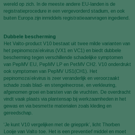
wereld op zich. In de meeste andere EU-landen is de
registratieprocedure in een vergevorderd stadium, en ook
buiten Europa zijn inmiddels registratieaanvragen ingediend.
Dubbele bescherming
Het Valto-product V10 bestaat uit twee milde varianten van
het pepinomozaïekvirus (VX1 en VC1) en biedt dubbele
bescherming tegen verschillende schadelijke symptomen
van PepMV EU, PepMV LP en PetMV CH2. V10 onderdrukt
ook symptomen van PepMV US1(CH1). Het
pepinomozaïekvirus is zeer veranderlijk en veroorzaakt
schade zoals blad- en stengelnecrose, en verkleuring,
afgenomen groei en barsten van de vruchten. De overdracht
vindt vaak plaats via plantensap bij werkzaamheden in het
gewas en via besmette materialen zoals kleding en
gereedschap.
‘Je kunt V10 vergelijken met de griepprik’, licht Thorben
Looije van Valto toe. Het is een preventief middel en moet