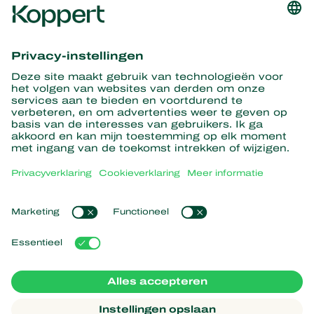
Ontvang het laatste nieuws en
informatie
Hier aanmelden
Partners with Nature
Roofmijten
Over Koppert
Roofinsecten
Sluipwespen
Over Koppert
Nuttige nematoden
Populaire links
Nieuws en informatie
Nuttige micro-organismen
Duurzaamheid
Gewasbescherming
Ervaringen van klanten
Werken bij Koppert
Bestuiving
Webshop
Contact
Koppert Global
Koppert One
Cookies beheren
Privacyverklaring
Disclaimer