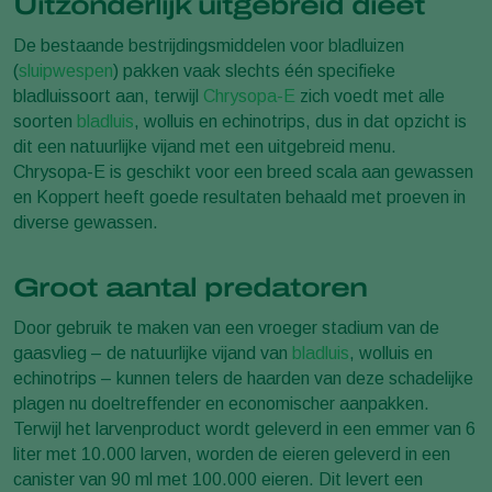
Uitzonderlijk uitgebreid dieet
De bestaande bestrijdingsmiddelen voor bladluizen
(
sluipwespen
) pakken vaak slechts één specifieke
bladluissoort aan, terwijl
Chrysopa-E
zich voedt met alle
soorten
bladluis
, wolluis en echinotrips, dus in dat opzicht is
dit een natuurlijke vijand met een uitgebreid menu.
Chrysopa-E is geschikt voor een breed scala aan gewassen
en Koppert heeft goede resultaten behaald met proeven in
diverse gewassen.
Groot aantal predatoren
Door gebruik te maken van een vroeger stadium van de
gaasvlieg – de natuurlijke vijand van
bladluis
, wolluis en
echinotrips – kunnen telers de haarden van deze schadelijke
plagen nu doeltreffender en economischer aanpakken.
Terwijl het larvenproduct wordt geleverd in een emmer van 6
liter met 10.000 larven, worden de eieren geleverd in een
canister van 90 ml met 100.000 eieren. Dit levert een