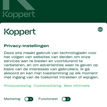
Ontvang het laatste nieuws en
informatie
Hier aanmelden
Partners with Nature
Roofmijten
Over Koppert
Roofinsecten
Sluipwespen
Over Koppert
Nuttige nematoden
Populaire links
Nieuws en informatie
Nuttige micro-organismen
Duurzaamheid