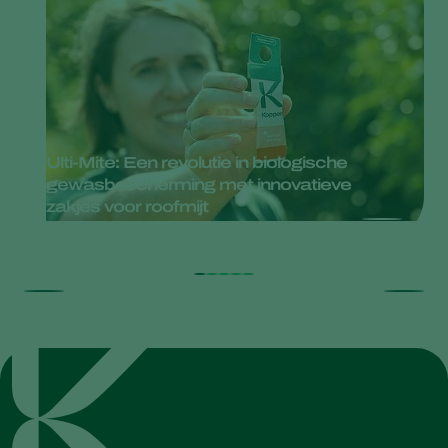
Ulti-Mite: Een revolutie in biologische
gewasbescherming met innovatieve
zakjes voor roofmijt