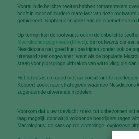
Vooral in de belichte teelten hebben tomatentelers over
heeft in meer of mindere mate last van deze roofwants 
gemigreerd. Kopbreuk en vraat aan de bloemetjes zijn d
Op termijn kan de roofwants ook in de onbelichte teelte
Macrolophus pygmaeus
(
Mirical
), de roofwants die een 
Nesidiocoris niet goed kunt bestrijden zonder ook de po
uiteraard zeer ongewenst; want als de populatie Macro
staan voor plotselinge uitbraken van witte vlieg die dan 
Het advies is om goed met uw consultant te overleggen.
Koppert zoekt naar strategieën waarmee Nesidiocoris k
zogenaamde afwerende middelen.
Voorkom dat u uw toevlucht zoekt tot onbezonnen acties.
laag mogelijk door altijd voldoende bestrijders tegen wi
Macrolophus, de kans op die plotselinge, explosieve uitbak