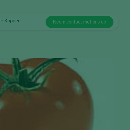
er Koppert
Neem contact met ons op
Koppert Global
er Koppert
Argentina
uws en informatie
Austria
urzaamheid
Belgium
ken bij Koppert
ntact
Brasil
Canada (English)
Canada (French)
Ecuador
Finland (Finnish)
Finland (Swedish)
France
Germany