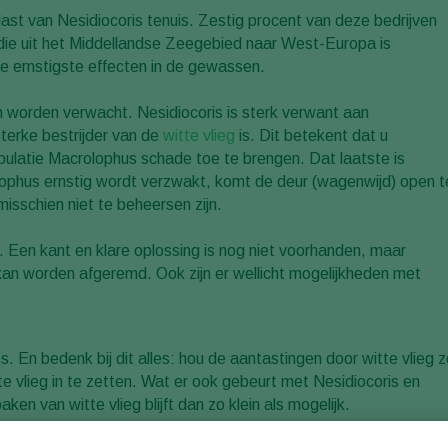
last van Nesidiocoris tenuis. Zestig procent van deze bedrijven
die uit het Middellandse Zeegebied naar West-Europa is
e ernstigste effecten in de gewassen.
n worden verwacht. Nesidiocoris is sterk verwant aan
sterke bestrijder van de
witte vlieg
is. Dit betekent dat u
pulatie Macrolophus schade toe te brengen. Dat laatste is
lophus ernstig wordt verzwakt, komt de deur (wagenwijd) open t
misschien niet te beheersen zijn.
 Een kant en klare oplossing is nog niet voorhanden, maar
an worden afgeremd. Ook zijn er wellicht mogelijkheden met
 En bedenk bij dit alles: hou de aantastingen door witte vlieg z
tte vlieg in te zetten. Wat er ook gebeurt met Nesidiocoris en
en van witte vlieg blijft dan zo klein als mogelijk.