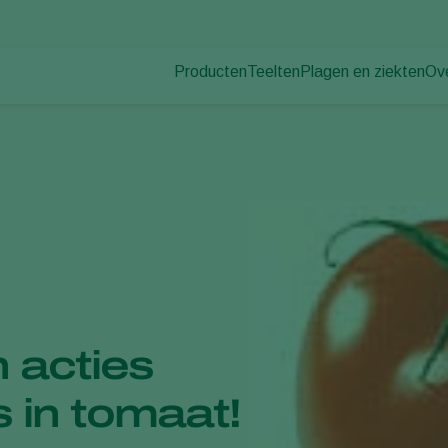
Producten
Teelten
Plagen en ziekten
Ov
Plagen
Plaagbestrijding
Bedekte groenteteelt
Ov
Plantenziekten
Ziektebestrijding
Siergewassen
Nie
Bestuiving
Fruit
Du
Weerbaar telen
Vollegrondsgroenten
Wer
Uitzettechnieken
Akkerbouwgewassen
Co
Monitoring & Scouting
Services
 acties
s in tomaat!