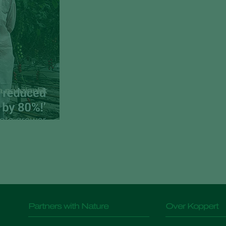
aanzienlijk
Partners with Nature
Over Koppert