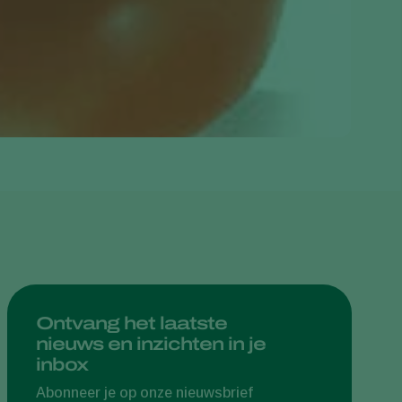
Greece
Hungary
India
Italy
Kenya
Korea
Mexico
Netherlands
Paraguay
Poland
Portugal
Ontvang het laatste
nieuws en inzichten in je
Russia
inbox
South Africa
Abonneer je op onze nieuwsbrief
Spain