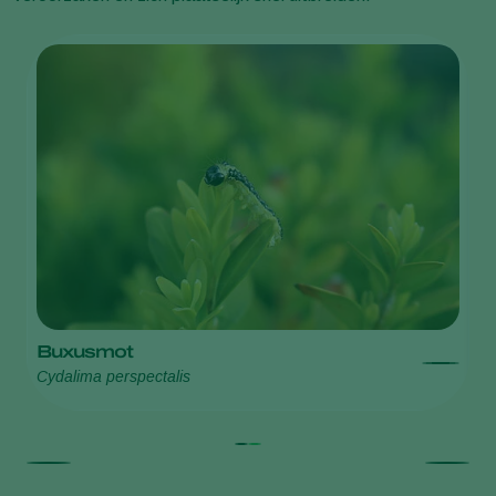
Buxusmot
B
Cydalima perspectalis