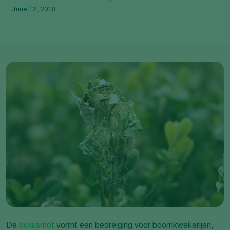
June 12, 2018
De
buxusmot
vormt een bedreiging voor boomkwekerijen,