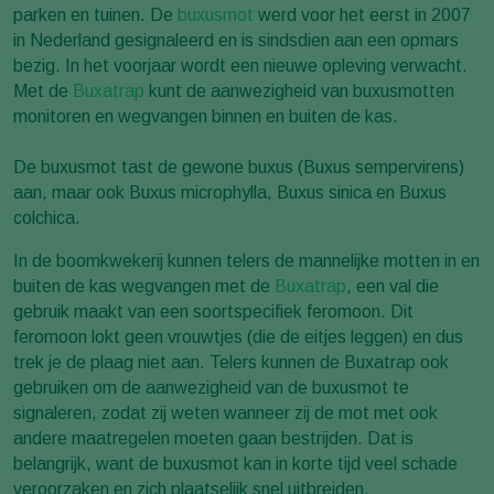
parken en tuinen. De
buxusmot
werd voor het eerst in 2007
in Nederland gesignaleerd en is sindsdien aan een opmars
bezig. In het voorjaar wordt een nieuwe opleving verwacht.
Met de
Buxatrap
kunt de aanwezigheid van buxusmotten
monitoren en wegvangen binnen en buiten de kas.
De buxusmot tast de gewone buxus (Buxus sempervirens)
aan, maar ook Buxus microphylla, Buxus sinica en Buxus
colchica.
In de boomkwekerij kunnen telers de mannelijke motten in en
buiten de kas wegvangen met de
Buxatrap
, een val die
gebruik maakt van een soortspecifiek feromoon. Dit
feromoon lokt geen vrouwtjes (die de eitjes leggen) en dus
trek je de plaag niet aan. Telers kunnen de Buxatrap ook
gebruiken om de aanwezigheid van de buxusmot te
signaleren, zodat zij weten wanneer zij de mot met ook
andere maatregelen moeten gaan bestrijden. Dat is
belangrijk, want de buxusmot kan in korte tijd veel schade
veroorzaken en zich plaatselijk snel uitbreiden.