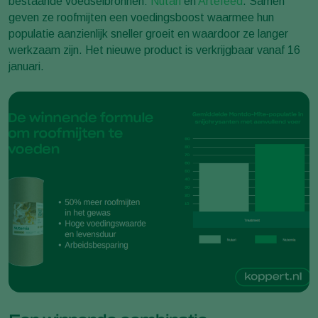
bestaande voedselbronnen:
Nutari
en
Artefeed
. Samen
geven ze roofmijten een voedingsboost waarmee hun
populatie aanzienlijk sneller groeit en waardoor ze langer
werkzaam zijn. Het nieuwe product is verkrijgbaar vanaf 16
januari.