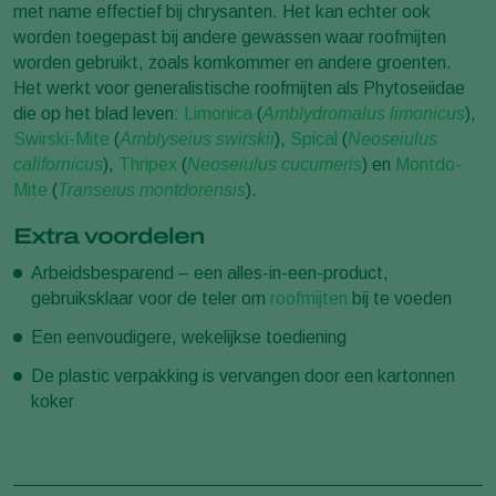
met name effectief bij chrysanten. Het kan echter ook
worden toegepast bij andere gewassen waar roofmijten
worden gebruikt, zoals komkommer en andere groenten.
Het werkt voor generalistische roofmijten als Phytoseiidae
die op het blad leven:
Limonica
(
Amblydromalus limonicus
),
Swirski-Mite
(
Amblyseius swirskii
),
Spical
(
Neoseiulus
californicus
),
Thripex
(
Neoseiulus cucumeris
) en
Montdo-
Mite
(
Transeius montdorensis
).
Extra voordelen
Arbeidsbesparend – een alles-in-een-product,
gebruiksklaar voor de teler om
roofmijten
bij te voeden
Een eenvoudigere, wekelijkse toediening
De plastic verpakking is vervangen door een kartonnen
koker