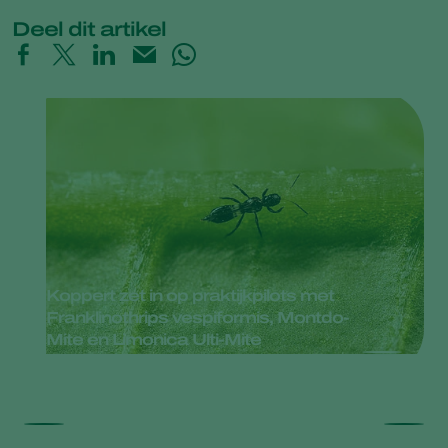
Deel dit artikel
Koppert zet in op praktijkpilots met
Franklinothrips vespiformis, Montdo-
Mite en Limonica Ulti-Mite