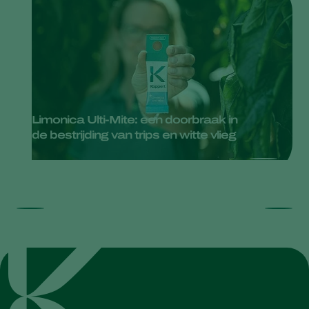
Limonica Ulti-Mite: een doorbraak in
de bestrijding van trips en witte vlieg