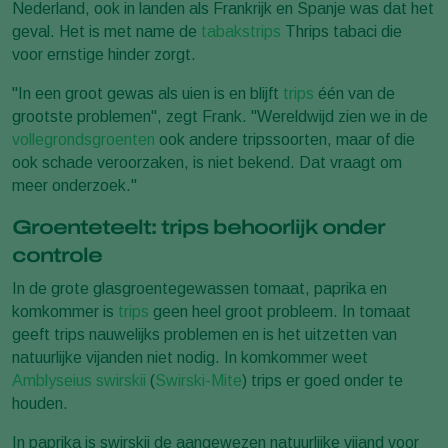
Nederland, ook in landen als Frankrijk en Spanje was dat het
geval. Het is met name de
tabakstrips
Thrips tabaci die
voor ernstige hinder zorgt.
"In een groot gewas als uien is en blijft
trips
één van de
grootste problemen", zegt Frank. "Wereldwijd zien we in de
vollegrondsgroenten
ook andere tripssoorten, maar of die
ook schade veroorzaken, is niet bekend. Dat vraagt om
meer onderzoek."
Groenteteelt: trips behoorlijk onder
controle
In de grote glasgroentegewassen tomaat, paprika en
komkommer is
trips
geen heel groot probleem. In tomaat
geeft trips nauwelijks problemen en is het uitzetten van
natuurlijke vijanden niet nodig. In komkommer weet
Amblyseius swirskii
(
Swirski-Mite
) trips er goed onder te
houden.
In paprika is swirskii de aangewezen natuurlijke vijand voor