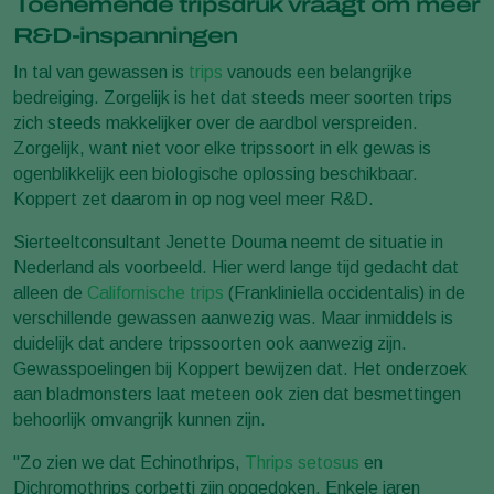
Toenemende tripsdruk vraagt om meer
R&D-inspanningen
In tal van gewassen is
trips
vanouds een belangrijke
bedreiging. Zorgelijk is het dat steeds meer soorten trips
zich steeds makkelijker over de aardbol verspreiden.
Zorgelijk, want niet voor elke tripssoort in elk gewas is
ogenblikkelijk een biologische oplossing beschikbaar.
Koppert zet daarom in op nog veel meer R&D.
Sierteeltconsultant Jenette Douma neemt de situatie in
Nederland als voorbeeld. Hier werd lange tijd gedacht dat
alleen de
Californische trips
(Frankliniella occidentalis) in de
verschillende gewassen aanwezig was. Maar inmiddels is
duidelijk dat andere tripssoorten ook aanwezig zijn.
Gewasspoelingen bij Koppert bewijzen dat. Het onderzoek
aan bladmonsters laat meteen ook zien dat besmettingen
behoorlijk omvangrijk kunnen zijn.
"Zo zien we dat Echinothrips,
Thrips setosus
en
Dichromothrips corbetti zijn opgedoken. Enkele jaren