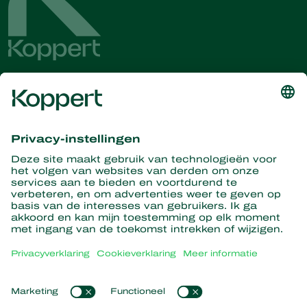
Ontvang het laatste nieuws en
informatie
Hier aanmelden
Partners with Nature
Roofmijten
Over Koppert
Roofinsecten
Sluipwespen
Over Koppert
Nuttige nematoden
Populaire links
Nieuws en informatie
Nuttige micro-organismen