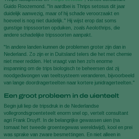
Guido Roozemond. "In aardbei is Thrips setosus dit jaar
duidelijk aanwezig, maar of hij schade veroorzaakt en
hoeveel is nog niet duidelijk." Hij wijst erop dat soms
gunstige tripssoorten opduiken, zoals Aeolothrips, die
andere schadelijke tripssoorten aanpakt.
"In andere landen kunnen de problemen groter zijn dan in
Nederland. Zo zijn er in Duitsland telers die het met chemie
niet meer redden. Het vraagt van hen zo'n enorme
inspanning om de trips biologisch te beheersen dat zij
noodgedwongen van teeltsysteem veranderen, bijvoorbeeld
van lange doordragerteelten naar kortere junidragerteelten."
Een groot probleem in de uienteelt
Begin juli liep de tripsdruk in de Nederlandse
vollegrondsgroenteteelt enorm snel op, vertelt consultant
agri Frank Druyff. In de belangrijke gewassen uien (na
tomaat het tweede groentegewas wereldwijd), kool en prei
was sprake van zware besmettingen. En niet alleen in