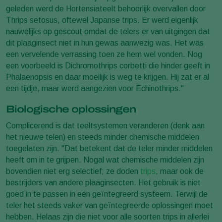
geleden werd de Hortensiateelt behoorlijk overvallen door
Thrips setosus, oftewel Japanse trips. Er werd eigenlijk
nauwelijks op gescout omdat de telers er van uitgingen dat
dit plaaginsect niet in hun gewas aanwezig was. Het was
een vervelende verrassing toen ze hem wel vonden. Nog
een voorbeeld is Dichromothrips corbetti die hinder geeft in
Phalaenopsis en daar moeilijk is weg te krijgen. Hij zat er al
een tijdje, maar werd aangezien voor Echinothrips."
Biologische oplossingen
Complicerend is dat teeltsystemen veranderen (denk aan
het nieuwe telen) en steeds minder chemische middelen
toegelaten zijn. "Dat betekent dat de teler minder middelen
heeft om in te grijpen. Nogal wat chemische middelen zijn
bovendien niet erg selectief; ze doden
trips
, maar ook de
bestrijders van andere plaaginsecten. Het gebruik is niet
goed in te passen in een geïntegreerd systeem. Terwijl de
teler het steeds vaker van geïntegreerde oplossingen moet
hebben. Helaas zijn die niet voor alle soorten trips in allerlei