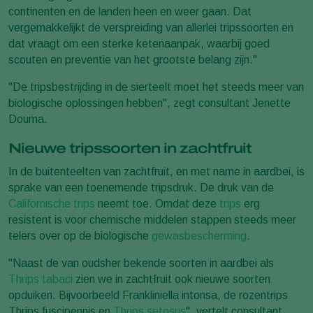
continenten en de landen heen en weer gaan. Dat
vergemakkelijkt de verspreiding van allerlei tripssoorten en
dat vraagt om een sterke ketenaanpak, waarbij goed
scouten en preventie van het grootste belang zijn."
"De tripsbestrijding in de sierteelt moet het steeds meer van
biologische oplossingen hebben", zegt consultant Jenette
Douma.
Nieuwe tripssoorten in zachtfruit
In de buitenteelten van zachtfruit, en met name in aardbei, is
sprake van een toenemende tripsdruk. De druk van de
Californische trips
neemt toe. Omdat deze
trips
erg
resistent is voor chemische middelen stappen steeds meer
telers over op de biologische
gewasbescherming
.
"Naast de van oudsher bekende soorten in aardbei als
Thrips tabaci
zien we in zachtfruit ook nieuwe soorten
opduiken. Bijvoorbeeld Frankliniella intonsa, de rozentrips
Thrips fuscipennis en
Thrips setosus
", vertelt consultant