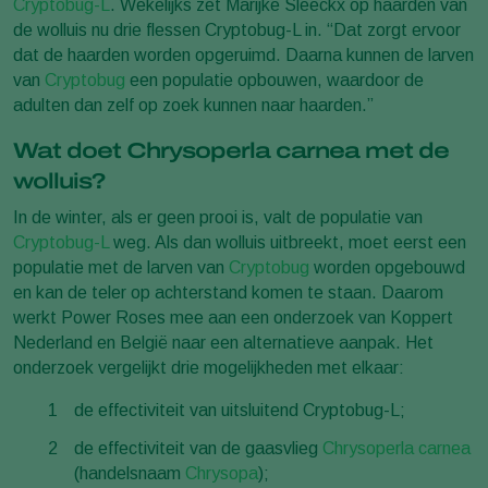
Cryptobug-L
. Wekelijks zet Marijke Sleeckx op haarden van
de wolluis nu drie flessen Cryptobug-L in. “Dat zorgt ervoor
dat de haarden worden opgeruimd. Daarna kunnen de larven
van
Cryptobug
een populatie opbouwen, waardoor de
adulten dan zelf op zoek kunnen naar haarden.”
Wat doet Chrysoperla carnea met de
wolluis?
In de winter, als er geen prooi is, valt de populatie van
Cryptobug-L
weg. Als dan wolluis uitbreekt, moet eerst een
populatie met de larven van
Cryptobug
worden opgebouwd
en kan de teler op achterstand komen te staan. Daarom
werkt Power Roses mee aan een onderzoek van Koppert
Nederland en België naar een alternatieve aanpak. Het
onderzoek vergelijkt drie mogelijkheden met elkaar:
de effectiviteit van uitsluitend Cryptobug-L;
de effectiviteit van de gaasvlieg
Chrysoperla carnea
(handelsnaam
Chrysopa
);