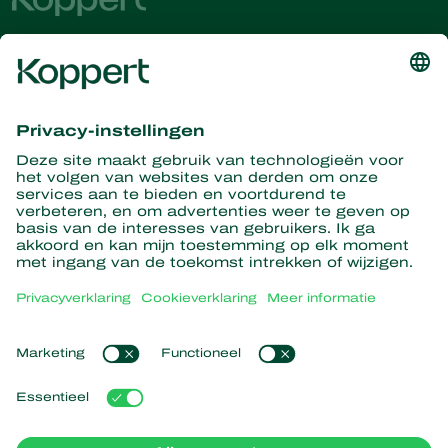
Ontvang het laatste nieuws en
informatie
Hier aanmelden
Partners with Nature
Roofmijten
Over Koppert
Roofinsecten
Sluipwespen
Over Koppert
Nuttige nematoden
Populaire links
Nieuws en informatie
Nuttige micro-organismen
Duurzaamheid
Gewasbescherming
Ervaringen van klanten
Werken bij Koppert
Bestuiving
Webshop
Contact
Koppert Global