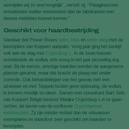
vermijden wij zo veel mogelijk”, vertelt zij. “Plaaginsecten
ontwikkelen sneller resistenties dan de fabrikanten met
nieuwe middelen kunnen komen.”
Geschikt voor haardbestrijding
Vandaar dat Power Roses
spint
,
trips
en
witte vlieg
met de
bestrijders van Koppert aanpakt. Vorig jaar ging het bedrijf
ook aan de slag met
Cryptobug-L
. In de twee kassen
ontwikkelde de wolluis zich vroeg in het jaar plotseling erg
snel. Bij de eerste, ernstige haarden werden de aangetaste
planten geruimd, maar dat bracht de plaag niet onder
controle. Ook behandelingen van het gewas met een
uitvloeier en met Teppeki boden geen oplossing, de wolluis
is immers moeilijk te raken. Samen met consultant Bart Sels
van Koppert België besloot Marijke Cryptobug-L in te gaan
zetten, de larven van de roofkever
Cryptolaemus
montrouzieri
. Zij zijn minder mobiel dan de volwassen
exemplaren en daardoor zeer geschikt om haarden te
bestrijden.