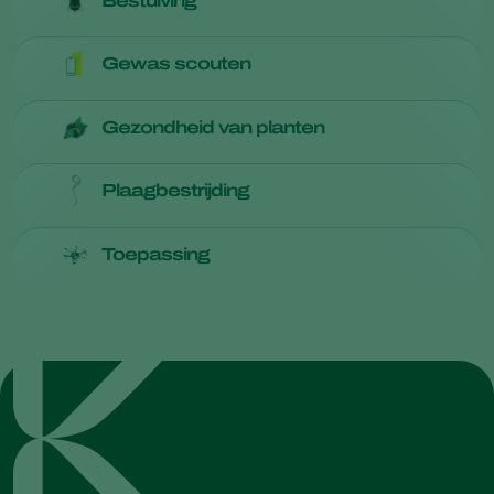
Bestuiving
Meer informatie over
bestuiving
Gewas scouten
Meer informatie over
gewas scouten
Gezondheid van planten
Meer informatie over
gezondheid van planten
Plaagbestrijding
Meer informatie over
plaagbestrijding
Toepassing
Meer informatie over
toepassing
Ja, ik ben tevreden over Natupol Booster en
de diensten van Koppert!
Minder gebruik van chemische
bestrijdingsmiddelen dankzij Natutec Scout