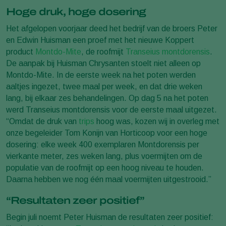
Hoge druk, hoge dosering
Het afgelopen voorjaar deed het bedrijf van de broers Peter
en Edwin Huisman een proef met het nieuwe Koppert
product
Montdo-Mite
, de roofmijt
Transeius montdorensis
.
De aanpak bij Huisman Chrysanten stoelt niet alleen op
Montdo-Mite. In de eerste week na het poten werden
aaltjes ingezet, twee maal per week, en dat drie weken
lang, bij elkaar zes behandelingen. Op dag 5 na het poten
werd Transeius montdorensis voor de eerste maal uitgezet.
“Omdat de druk van
trips
hoog was, kozen wij in overleg met
onze begeleider Tom Konijn van Horticoop voor een hoge
dosering: elke week 400 exemplaren Montdorensis per
vierkante meter, zes weken lang, plus voermijten om de
populatie van de roofmijt op een hoog niveau te houden.
Daarna hebben we nog één maal voermijten uitgestrooid.”
“Resultaten zeer positief”
Begin juli noemt Peter Huisman de resultaten zeer positief: