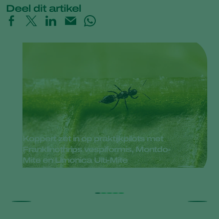
Deel dit artikel
Koppert zet in op praktijkpilots met
Franklinothrips vespiformis, Montdo-
Mite en Limonica Ulti-Mite