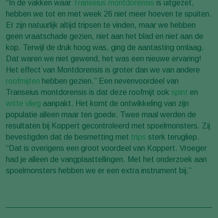
“In de vakken waar
Transeius montdorensis
is uitgezet,
hebben we tot en met week 26 niet meer hoeven te spuiten.
Er zijn natuurlijk altijd tripsen te vinden, maar we hebben
geen vraatschade gezien, niet aan het blad en niet aan de
kop. Terwijl de druk hoog was, ging de aantasting omlaag.
Dat waren we niet gewend, het was een nieuwe ervaring!
Het effect van Montdorensis is groter dan we van andere
roofmijten
hebben gezien.” Een nevenvoordeel van
Transeius montdorensis is dat deze roofmijt ook
spint
en
witte vlieg
aanpakt. Het komt de ontwikkeling van zijn
populatie alleen maar ten goede. Twee maal werden de
resultaten bij Koppert gecontroleerd met spoelmonsters. Zij
bevestigden dat de besmetting met
trips
sterk terugliep.
“Dat is overigens een groot voordeel van Koppert. Vroeger
had je alleen de vangplaattellingen. Met het onderzoek aan
spoelmonsters hebben we er een extra instrument bij.”