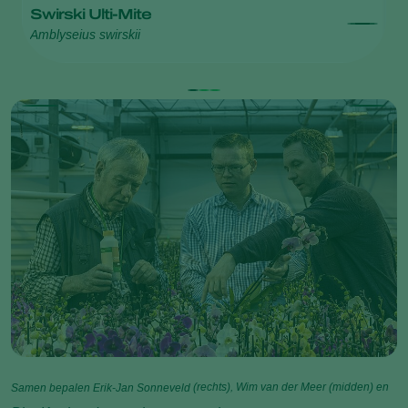
Swirski Ulti-Mite
M
Amblyseius swirskii
Ma
Samen bepalen Erik-Jan Sonneveld
(rechts), Wim van der Meer (midden) en