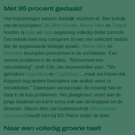
Met 95 procent gedaald
Hun inspanningen werpen duidelijk vruchten af. Met behulp
van de bestrijders
Ulti-Mite Swirski
,
Macro-Mite
en
Thripor
houden zij
spint
en
trips
nagenoeg volledig onder controle.
Een enkele keer nog corrigeren zij met een selectief middel
dat de opgebouwde biologie spaart.
Macro-Mite
en
Entonem
bestrijden potwormen in de orchideeën. Een
serieus probleem is de wolluis. "Momenteel een
verschrikking", stelt Erik-Jan onomwonden vast. "We
gebruiken
Cryptobug
en
Cryptobug-L
, maar we hopen dat
Koppert nog andere bestrijders van wolluis weet te
ontwikkelen." Daarnaast veroorzaakt de mosmijt hier en
daar in de kas problemen. Het plaaginsect vreet aan de
jonge bladeren en komt soms ook aan de knoppen en de
bloemen. Macro-Mite (de bodemroofmijt
Macrocheles
robustulus
) houdt hem bij BS Plants onder de duim.
Naar een volledig groene teelt