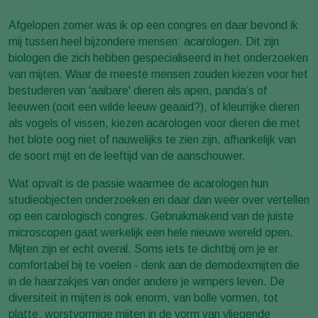
Afgelopen zomer was ik op een congres en daar bevond ik
mij tussen heel bijzondere mensen: acarologen. Dit zijn
biologen die zich hebben gespecialiseerd in het onderzoeken
van mijten. Waar de meeste mensen zouden kiezen voor het
bestuderen van 'aaibare' dieren als apen, panda’s of
leeuwen (ooit een wilde leeuw geaaid?), of kleurrijke dieren
als vogels of vissen, kiezen acarologen voor dieren die met
het blote oog niet of nauwelijks te zien zijn, afhankelijk van
de soort mijt en de leeftijd van de aanschouwer.
Wat opvalt is de passie waarmee de acarologen hun
studieobjecten onderzoeken en daar dan weer over vertellen
op een carologisch congres. Gebruikmakend van de juiste
microscopen gaat werkelijk een hele nieuwe wereld open.
Mijten zijn er echt overal. Soms iets te dichtbij om je er
comfortabel bij te voelen - denk aan de demodexmijten die
in de haarzakjes van onder andere je wimpers leven. De
diversiteit in mijten is ook enorm, van bolle vormen, tot
platte, worstvormige mijten in de vorm van vliegende