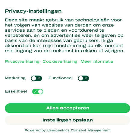
informatie
Hier aanmelden
Partners with Nature
Roofmijten
Over Koppert
Roofinsecten
Sluipwespen
Over Koppert
Nuttige nematoden
Populaire links
Nieuws en informatie
Nuttige micro-organismen
Duurzaamheid
Gewasbescherming
Ervaringen van klanten
Werken bij Koppert
Bestuiving
Webshop
Contact
Koppert Global
Koppert One
Cookies beheren
Privacyverklaring
Disclaimer
Argentina
Cookieverklaring
Sitemap
Koppert
Copyright 2026