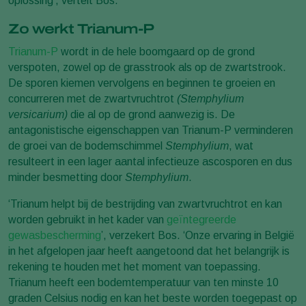
oplossing’, vertelt Bos.
Zo werkt Trianum-P
Trianum-P
wordt in de hele boomgaard op de grond
verspoten, zowel op de grasstrook als op de zwartstrook.
De sporen kiemen vervolgens en beginnen te groeien en
concurreren met de zwartvruchtrot
(Stemphylium
versicarium)
die al op de grond aanwezig is. De
antagonistische eigenschappen van Trianum-P verminderen
de groei van de bodemschimmel
Stemphylium
, wat
resulteert in een lager aantal infectieuze ascosporen en dus
minder besmetting door
Stemphylium
.
‘Trianum helpt bij de bestrijding van zwartvruchtrot en kan
worden gebruikt in het kader van
geïntegreerde
gewasbescherming
’, verzekert Bos. ‘Onze ervaring in België
in het afgelopen jaar heeft aangetoond dat het belangrijk is
rekening te houden met het moment van toepassing.
Trianum heeft een bodemtemperatuur van ten minste 10
graden Celsius nodig en kan het beste worden toegepast op