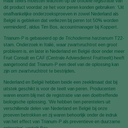
maar telers moesten wachten op de officiële registratie van
dit product voordat ze het voor peren konden gebruiken: ‘Uit
onafhankelijke onderzoeksproeven in zowel Nederland als
België is gebleken dat verliezen bij peren tot 50% worden
verminderd’, aldus Tim Bos, accountmanager bij Koppert.
Trianum-P is gebaseerd op de
Trichoderma harzianum
T22-
stam. Onderzoek in Italië, waar zwartvruchtrot een groot
probleem is, en later in Nederland en België door onder meer
Fruit Consult en CAF (Centrale Adviesdienst Fruitteelt) heeft
aangetoond dat Trianum-P een deel van de oplossing kan
zijn om zwartvruchtrot te bestrijden
.
Nederland en België hebben beide een zeeklimaat dat bij
uitstek geschikt is voor de teelt van peren. Producenten
waren enorm blij met de registratie van een doeltreffende
biologische oplossing. ‘We hebben tien perentelers uit
verschillende delen van Nederland en België bij onze
proeven betrokken en zij waren behoorlijk onder de indruk
van het effect van Trianum-P als preventieve en duurzame