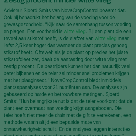
Zestig procent minder witte vlieg
Adviseur Sjoerd Smits van NovaCropControl beaamt dat.
Ook hij benadrukt het belang van de voeding voor de
gewasgezondheid. "Kijk naar de samenhang tussen voeding
en plagen. Een voorbeeld is
witte vlieg
. Bij een plant die een
teveel aan stikstof heeft, is de eiafzet van
witte vlieg
maar
liefst 2,5 keer hoger dan wanneer de plant precies genoeg
stikstof heeft. Oftewel: als je de plant op precies het juiste
stikstofdieet zet, daalt de aantasting door witte vlieg met
zestig procent. De bestrijders kunnen het dan natuurlijk veel
beter bijbenen en de teler zal minder snel problemen krijgen
met het plaaginsect." NovaCropControl biedt inmiddels
plantsapanalyses voor 21 nutriënten aan. De analyses zijn
gebaseerd op harde en betrouwbare metingen. Sjoerd
Smits: "Hun belangrijkste nut is dat de teler voorkomt dat de
plant een overmaat aan voeding krijgt aangeboden. Die
teler hoeft niet meer de drain met de gift te verrekenen, een
methode waarin altijd een bepaalde mate van
onnauwkeurigheid schuilt. En de analyses leggen interacties