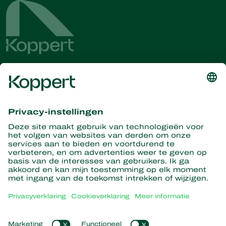
Ontvang het laatste nieuws en
informatie
Hier aanmelden
Partners with Nature
Roofmijten
Over Koppert
Roofinsecten
Sluipwespen
Over Koppert
Nuttige nematoden
Populaire links