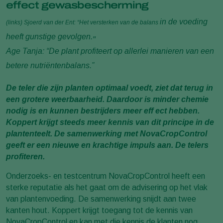
effect gewasbescherming
in de voeding
(links) Sjoerd van der Ent: “Het versterken van de balans
heeft gunstige gevolgen.
"
Age Tanja: “De plant pro
fiteert op allerlei
manieren van een
betere nutriëntenbalans.”
De teler die zijn planten optimaal voedt, ziet dat terug in
een grotere weerbaarheid. Daardoor is minder chemie
nodig is en kunnen bestrijders meer eff ect hebben.
Koppert krijgt steeds meer kennis van dit principe in de
plantenteelt. De samenwerking met NovaCropControl
geeft er een nieuwe en krachtige impuls aan. De telers
profiteren.
Onderzoeks- en testcentrum NovaCropControl heeft een
sterke reputatie als het gaat om de advisering op het vlak
van plantenvoeding. De samenwerking snijdt aan twee
kanten hout. Koppert krijgt toegang tot de kennis van
NovaCropControl en kan met die kennis de klanten nog