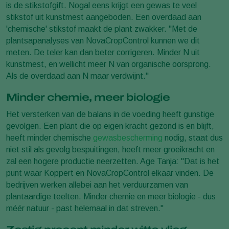
is de stikstofgift. Nogal eens krijgt een gewas te veel
stikstof uit kunstmest aangeboden. Een overdaad aan
'chemische' stikstof maakt de plant zwakker. "Met de
plantsapanalyses van NovaCropControl kunnen we dit
meten. De teler kan dan beter corrigeren. Minder N uit
kunstmest, en wellicht meer N van organische oorsprong.
Als de overdaad aan N maar verdwijnt."
Minder chemie, meer biologie
Het versterken van de balans in de voeding heeft gunstige
gevolgen. Een plant die op eigen kracht gezond is en blijft,
heeft minder chemische
gewasbescherming
nodig, staat dus
niet stil als gevolg bespuitingen, heeft meer groeikracht en
zal een hogere productie neerzetten. Age Tanja: "Dat is het
punt waar Koppert en NovaCropControl elkaar vinden. De
bedrijven werken allebei aan het verduurzamen van
plantaardige teelten. Minder chemie en meer biologie - dus
méér natuur - past helemaal in dat streven."