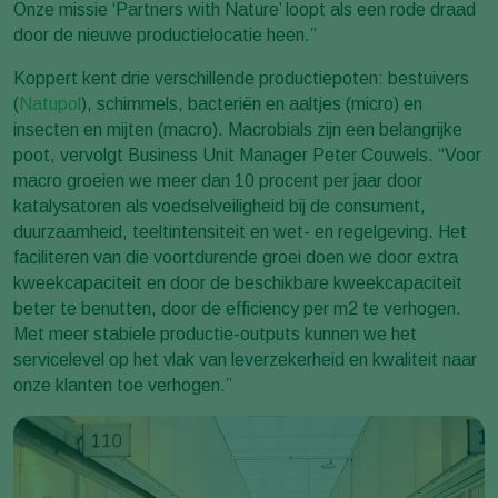
Onze missie ‘Partners with Nature’ loopt als een rode draad
door de nieuwe productielocatie heen.”
Koppert kent drie verschillende productiepoten: bestuivers
(
Natupol
), schimmels, bacteriën en aaltjes (micro) en
insecten en mijten (macro). Macrobials zijn een belangrijke
poot, vervolgt Business Unit Manager Peter Couwels. “Voor
macro groeien we meer dan 10 procent per jaar door
katalysatoren als voedselveiligheid bij de consument,
duurzaamheid, teeltintensiteit en wet- en regelgeving. Het
faciliteren van die voortdurende groei doen we door extra
kweekcapaciteit en door de beschikbare kweekcapaciteit
beter te benutten, door de efficiency per m2 te verhogen.
Met meer stabiele productie-outputs kunnen we het
servicelevel op het vlak van leverzekerheid en kwaliteit naar
onze klanten toe verhogen.”