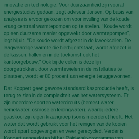
innovatie en technologie. Voor duurzaamheid zijn vooraf
energiestudies gedaan, zegt adviseur Jansen. Op basis van
analyses is ervoor gekozen om voor invulling van de koude
vraag centraal warmtepompen op te stellen. “Koude wordt
op een duurzame manier opgewekt door warmtepompen”,
legt hij uit. “De koude wordt afgezet in de kweekcellen. De
laagwaardige warmte die hierbij ontstaat, wordt afgezet in
de kassen, hallen en in de toekomst ook het
kantoorgebouw.” Ook bij de cellen is deze lijn
doorgetrokken: door warmtewielen in de installaties te
plaatsen, wordt er 80 procent aan energie teruggewonnen.
Dat Koppert geen gewone standaard kasproductie heeft, is
terug te zien in de complexiteit van het watersysteem. Er
zijn meerdere soorten watercircuits (bemest water,
hemelwater, osmose en leidingwater), waarbij iedere
gaaskooi zijn eigen kraangroep (soms meerdere) heeft. Het
water dat wordt gebruikt voor het reinigen van de kooien
wordt apart opgevangen en weer gerecycled. Verder is
Koppert aangesloten bij het Rainlevelr-programma van