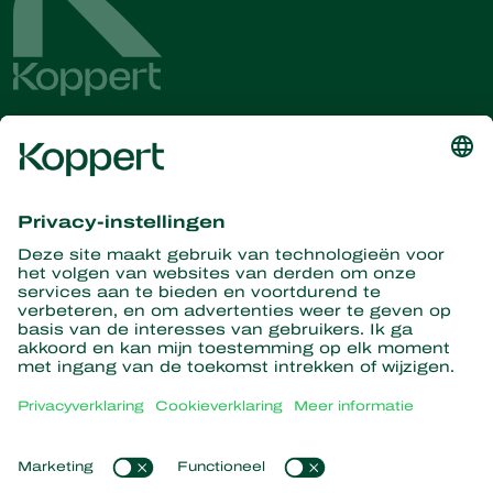
Ontvang het laatste nieuws en
informatie
Hier aanmelden
Partners with Nature
Roofmijten
Over Koppert
Roofinsecten
Sluipwespen
Over Koppert
Nuttige nematoden
Populaire links
Nieuws en informatie
Nuttige micro-organismen