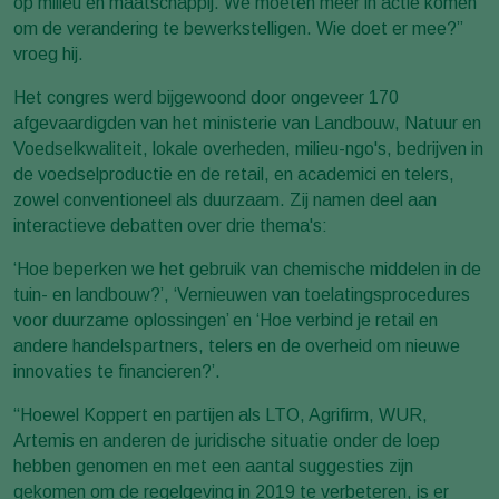
op milieu en maatschappij. We moeten meer in actie komen
om de verandering te bewerkstelligen. Wie doet er mee?”
vroeg hij.
Het congres werd bijgewoond door ongeveer 170
afgevaardigden van het ministerie van Landbouw, Natuur en
Voedselkwaliteit, lokale overheden, milieu-ngo's, bedrijven in
de voedselproductie en de retail, en academici en telers,
zowel conventioneel als duurzaam. Zij namen deel aan
interactieve debatten over drie thema's:
‘Hoe beperken we het gebruik van chemische middelen in de
tuin- en landbouw?’, ‘Vernieuwen van toelatingsprocedures
voor duurzame oplossingen’ en ‘Hoe verbind je retail en
andere handelspartners, telers en de overheid om nieuwe
innovaties te financieren?’.
“Hoewel Koppert en partijen als LTO, Agrifirm, WUR,
Artemis en anderen de juridische situatie onder de loep
hebben genomen en met een aantal suggesties zijn
gekomen om de regelgeving in 2019 te verbeteren, is er