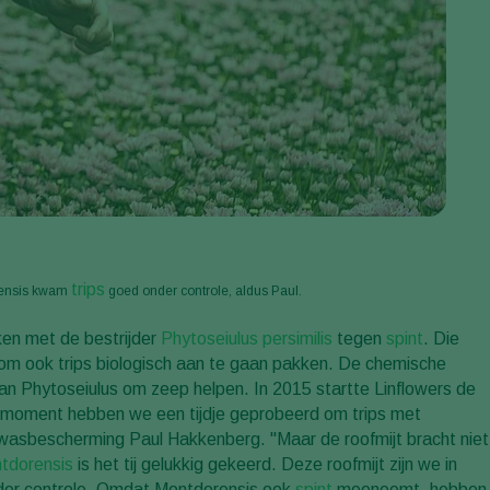
trips
rensis kwam
goed onder controle, aldus Paul.
ken met de bestrijder
Phytoseiulus persimilis
tegen
spint
. Die
om ook trips biologisch aan te gaan pakken. De chemische
n Phytoseiulus om zeep helpen. In 2015 startte Linflowers de
 moment hebben we een tijdje geprobeerd om trips met
ewasbescherming Paul Hakkenberg. "Maar de roofmijt bracht niet
tdorensis
is het tij gelukkig gekeerd. Deze roofmijt zijn we in
der controle. Omdat Montdorensis ook
spint
meeneemt, hebben