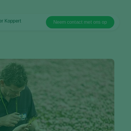
er Koppert
Neem contact met ons op
Koppert Global
er Koppert
Argentina
uws en informatie
Austria
urzaamheid
Belgium
ken bij Koppert
ntact
Brasil
Canada (English)
Canada (French)
Ecuador
Finland (Finnish)
Finland (Swedish)
France
Germany