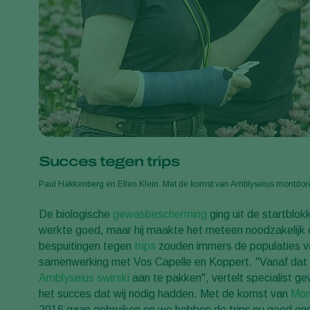
Succes tegen trips
Paul Hakkenberg en Ellen Klein. Met de komst van Amblyseius montdo
De biologische
gewasbescherming
ging uit de startblok
werkte goed, maar hij maakte het meteen noodzakelijk 
bespuitingen tegen
trips
zouden immers de populaties va
samenwerking met Vos Capelle en Koppert. "Vanaf dat
Amblyseius swirski
aan te pakken", vertelt specialist g
het succes dat wij nodig hadden. Met de komst van
Mon
2016 gaan gebruiken en we hebben de trips nu goed on