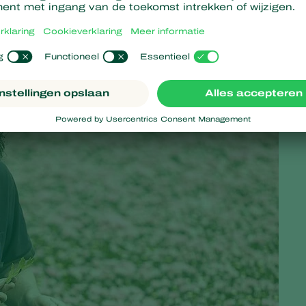
", vertelt Rochus van Tuijl. "Het middelenpakket werd kleiner e
te zo veel gezondheidsdruk op het gewas, dat wij onze plannen
t konden zetten. Als je heel veel moeite moet doen om je
ou?"