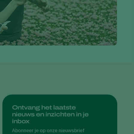
Greece
Hungary
India
Italy
Kenya
Korea
Mexico
Netherlands
Paraguay
Poland
Portugal
Ontvang het laatste
nieuws en inzichten in je
Russia
inbox
South Africa
Abonneer je op onze nieuwsbrief
Spain