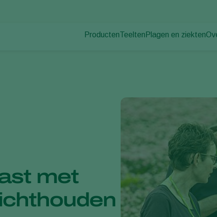
Producten
Teelten
Plagen en ziekten
Ov
Plagen
Plaagbestrijding
Bedekte groenteteelt
Ov
Plantenziekten
Ziektebestrijding
Siergewassen
Nie
Bestuiving
Fruit
Du
Weerbaar telen
Vollegrondsgroenten
Wer
Uitzettechnieken
Akkerbouwgewassen
Co
Monitoring & Scouting
Services
kast met
dichthouden