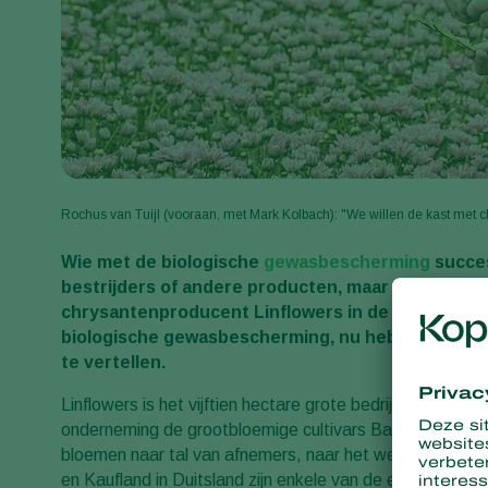
Rochus van Tuijl (vooraan, met Mark Kolbach): "We willen de kast met 
Wie met de biologische
gewasbescherming
succes
bestrijders of andere producten, maar zeker ook i
chrysantenproducent Linflowers in de Bommelerw
biologische gewasbescherming, nu hebben
spint
te vertellen.
Linflowers is het vijftien hectare grote bedrijf van de br
onderneming de grootbloemige cultivars Baltica, Ibis (a
bloemen naar tal van afnemers, naar het westen tot in 
en Kaufland in Duitsland zijn enkele van de eindafneme