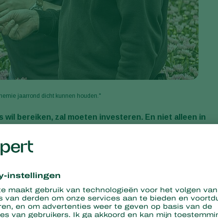
chemie jaarrond dicht kunnen houden."
 wil bereiken, zal moeten investeren. En niet alleen in
n een professionele aanpak. Dat is de ervaring van
aard. Acht jaar geleden begon de onderneming met de
en
trips
- de belangrijkste plaaginsecten - niet veel meer
oers David en Rochus van Tuijl. Op drie vestigingen teelt de
ls exclusieve teelt), Memphis en Stresa. Via FloraHolland gaan d
Ierland, naar het oosten tot ver achter Moskou. ASDA in Engelan
rs. In 2011 kwamen de twee broers tot de conclusie dat een