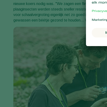
nieuwe koers nodig was. "We zagen een flinke bui hangen
plaaginsecten werden steeds sneller resistent. Dat zet
voor schaalvergroting eigenlijk net zo goed in de ijskas
gewassen een béétje gezond te houden... Wie wil dat n