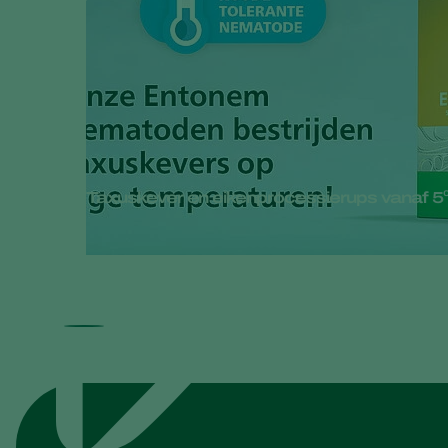
Taxuskever en eikenprocessierups vanaf 5