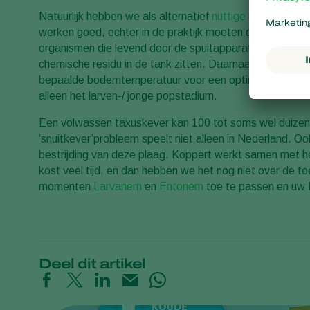
Natuurlijk hebben we als alternatief
nuttige nematoden
/
werken goed, echter in de praktijk moeten de aaltjes wel
organismen die levend door de spuitapparatuur moeten 
chemische residu in de tank zitten. Daarnaast hebben 
bepaalde bodemtemperatuur voor een optimale werking.
alleen het larven-/ jonge popstadium.
Een volwassen taxuskever kan 100 tot soms wel duizend
‘snuitkever’probleem speelt niet alleen in Nederland. Oo
bestrijding van deze plaag. Koppert werkt samen met h
kost veel tijd, en dan hebben we het nog niet over de toe
momenten
Larvanem
en
Entonem
toe te passen en uw K
Deel dit artikel