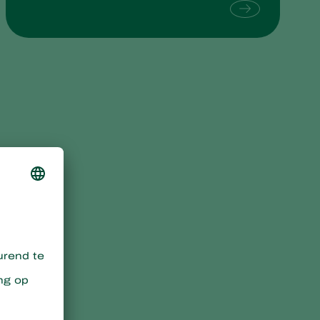
Sweden
Switzerland
Turkey
USA
United Kingdom