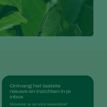
Greece
Hungary
India
Italy
Kenya
Korea
Mexico
Netherlands
Paraguay
Poland
Portugal
Ontvang het laatste
nieuws en inzichten in je
Russia
inbox
South Africa
Abonneer je op onze nieuwsbrief
Spain