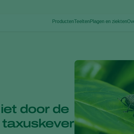
Producten
Teelten
Plagen en ziekten
Ov
Plagen
Plaagbestrijding
Bedekte groenteteelt
Ov
Plantenziekten
Ziektebestrijding
Siergewassen
Nie
Bestuiving
Fruit
Du
Weerbaar telen
Vollegrondsgroenten
Wer
Uitzettechnieken
Akkerbouwgewassen
Co
Monitoring & Scouting
Services
et door de
e taxuskever