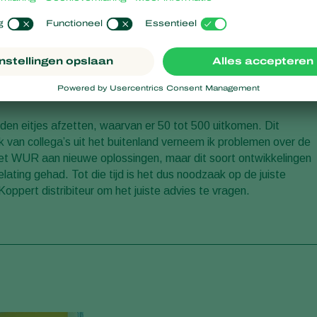
aaltjes tegen de larven van de taxuskever. Deze nematoden
 fysiek bij de larven van de taxuskever komen. Het zijn levende
komen. Alle zeven moeten verwijderd zijn en er mag geen
de nematoden in het veld een vochtige bodem nodig en een
 Dus alles moet kloppen bij deze toepassing. De aaltjes doden
en eitjes afzetten, waarvan er 50 tot 500 uitkomen. Dit
k van collega’s uit het buitenland verneem ik problemen over de
et WUR aan nieuwe oplossingen, maar dit soort ontwikkelingen
lating gehad. Tot die tijd is het dus noodzaak op de juiste
oppert distribiteur om het juiste advies te vragen.