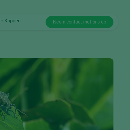
er Koppert
Neem contact met ons op
Koppert Global
er Koppert
Argentina
uws en informatie
Austria
urzaamheid
Belgium
ken bij Koppert
ntact
Brasil
Canada (English)
Canada (French)
Ecuador
Finland (Finnish)
Finland (Swedish)
France
Germany