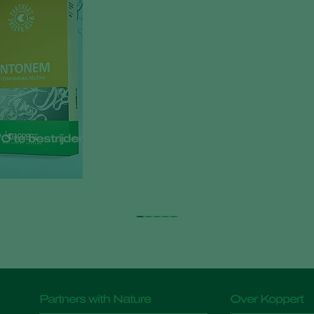
⁰C te bestrijden met Entonem
Partners with Nature
Over Koppert