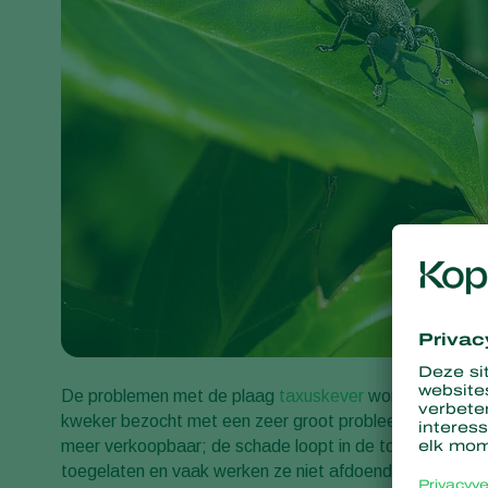
De problemen met de plaag
taxuskever
worden steeds g
kweker bezocht met een zeer groot probleem. Meerdere he
meer verkoopbaar; de schade loopt in de tonnen. De midd
toegelaten en vaak werken ze niet afdoende (of het midd