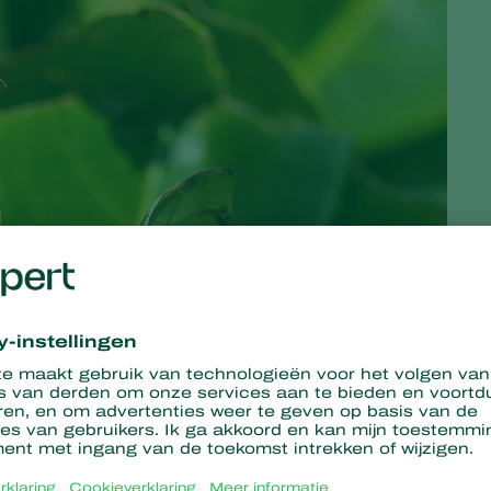
roter. Vorige week heb ik samen met een distribiteur een
ctares 8 jaar oude planten in de vollegrond zijn hierdoor niet
elen die in het verleden ingezet werden zijn niet meer
el komt niet goed bij de plaag).