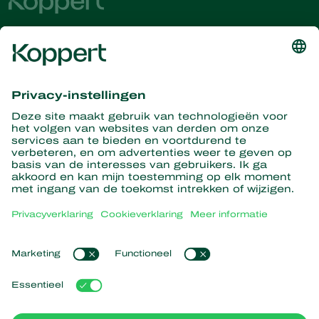
Ontvang het laatste nieuws en
informatie
Hier aanmelden
Partners with Nature
Roofmijten
Over Koppert
Roofinsecten
Sluipwespen
Over Koppert
Nuttige nematoden
Populaire links
Nieuws en evenementen
Nuttige micro-organismen
Duurzaamheid
Gewasbescherming
Ervaringen van klanten
Werken bij Koppert
Bestuiving
Webshop
Contact
Koppert Global