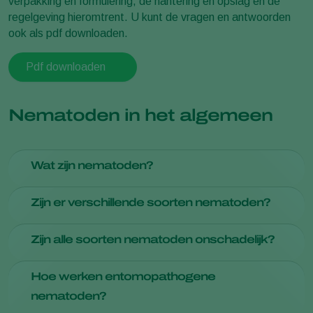
verpakking en formulering, de hantering en opslag en de
regelgeving hieromtrent. U kunt de vragen en antwoorden
ook als pdf downloaden.
Pdf downloaden
Nematoden in het algemeen
Wat zijn nematoden?
Nematoden zijn microscopisch kleine (0,6 tot 1 mm),
Zijn er verschillende soorten nematoden?
ongesegmenteerde wormen die over de hele wereld van
nature voorkomen in de bodem.
Ja, er zijn entomopathogene (insectenparasitaire)
Zijn alle soorten nematoden onschadelijk?
nematoden, plantpathogene nematoden en saprofytische
nematoden. Entomopathogene nematoden zijn een
Nee. Plantpathogene nematoden veroorzaken schade aan
Hoe werken entomopathogene
natuurlijke vijand van veel insecten.
planten, maar entomopathogene nematoden zijn volledig
nematoden?
veilig voor plant, dier en mens. Dat komt doordat alleen