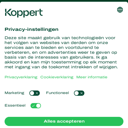
Ontvang het laatste nieuws en
informatie
Hier aanmelden
Partners with Nature
Roofmijten
Over Koppert
Roofinsecten
Sluipwespen
Over Koppert
Nuttige nematoden
Populaire links
Nieuws en informatie
Nuttige micro-organismen
Duurzaamheid
Gewasbescherming
Ervaringen van klanten
Werken bij Koppert
Bestuiving
Webshop
Contact
Koppert Global
Koppert One
Cookies beheren