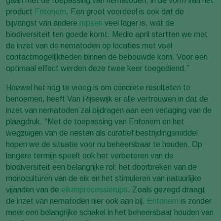
gaan met de toepassing van nematoden, in de vorm van het
product
Entonem
. Een groot voordeel is ook dat de
bijvangst van andere
rupsen
veel lager is, wat de
biodiversiteit ten goede komt. Medio april startten we met
de inzet van de nematoden op locaties met veel
contactmogelijkheden binnen de bebouwde kom. Voor een
optimaal effect werden deze twee keer toegediend.”
Hoewel het nog te vroeg is om concrete resultaten te
benoemen, heeft Van Rijsewijk er alle vertrouwen in dat de
inzet van nematoden zal bijdragen aan een verlaging van de
plaagdruk. “Met de toepassing van Entonem en het
wegzuigen van de nesten als curatief bestrijdingsmiddel
hopen we de situatie voor nu beheersbaar te houden. Op
langere termijn speelt ook het verbeteren van de
biodiversiteit een belangrijke rol: het doorbreken van de
monoculturen van de eik en het stimuleren van natuurlijke
vijanden van de
eikenprocessierups
. Zoals gezegd draagt
de inzet van nematoden hier ook aan bij.
Entonem
is zonder
meer een belangrijke schakel in het beheersbaar houden van