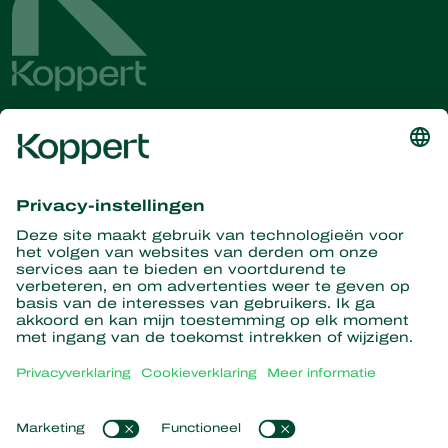
Ontvang het laatste nieuws en
informatie
Hier aanmelden
Partners with Nature
Roofmijten
Over Koppert
Roofinsecten
Sluipwespen
Over Koppert
Nuttige nematoden
Populaire links
Nieuws en informatie
Nuttige micro-organismen