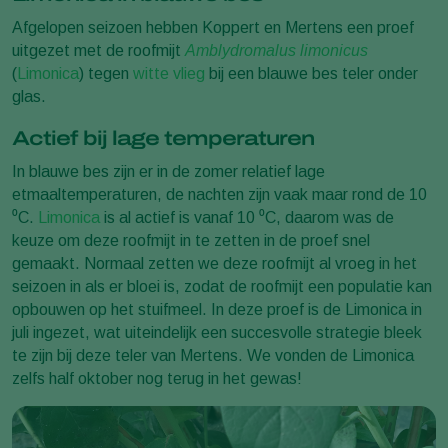
Afgelopen seizoen hebben Koppert en Mertens een proef
uitgezet met de roofmijt
Amblydromalus limonicus
(
Limonica
) tegen
witte vlieg
bij een blauwe bes teler onder
glas.
Actief bij lage temperaturen
In blauwe bes zijn er in de zomer relatief lage
etmaaltemperaturen,
de nachten zijn vaak maar rond de 10
⁰C.
Limonica
is al actief is vanaf 10 ⁰C, daarom was de
keuze om deze roofmijt in te zetten in de proef snel
gemaakt.
Normaal zetten we deze roofmijt al vroeg in het
seizoen in als er bloei is, zodat de roofmijt een populatie kan
opbouwen op het stuifmeel. In deze proef is de Limonica in
juli ingezet, wat uiteindelijk een succesvolle strategie bleek
te zijn bij deze teler van Mertens. We vonden de Limonica
zelfs half oktober nog terug in het gewas!