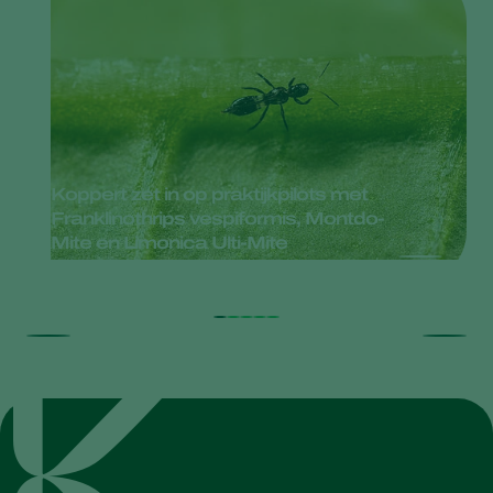
Koppert zet in op praktijkpilots met
Franklinothrips vespiformis, Montdo-
Mite en Limonica Ulti-Mite