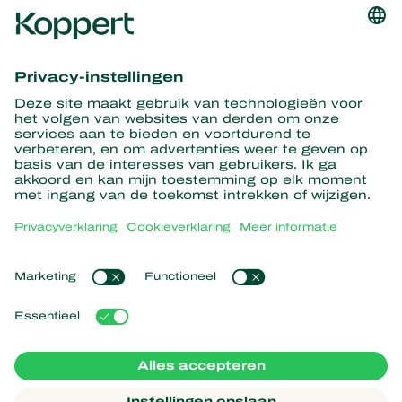
Ontvang het laatste nieuws en
informatie
Hier aanmelden
Partners with Nature
Roofmijten
Over Koppert
Roofinsecten
Sluipwespen
Over Koppert
Nuttige nematoden
Populaire links
Nieuws en informatie
Nuttige micro-organismen
Duurzaamheid
Gewasbescherming
Ervaringen van klanten
Werken bij Koppert
Bestuiving
Webshop
Contact
Koppert Global
Koppert One
Cookies beheren
Privacyverklaring