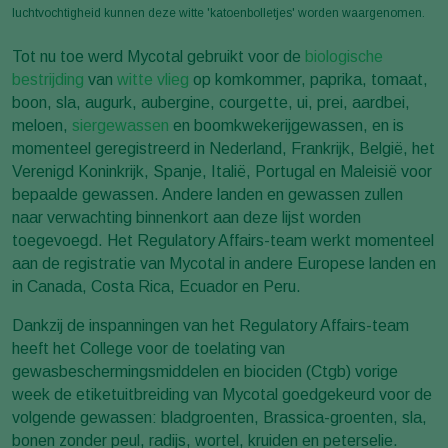
luchtvochtigheid kunnen deze witte 'katoenbolletjes' worden waargenomen.
Tot nu toe werd Mycotal gebruikt voor de
biologische
bestrijding
van
witte vlieg
op komkommer, paprika, tomaat,
boon, sla, augurk, aubergine, courgette, ui, prei, aardbei,
meloen,
siergewassen
en boomkwekerijgewassen, en is
momenteel geregistreerd in Nederland, Frankrijk, België, het
Verenigd Koninkrijk, Spanje, Italië, Portugal en Maleisië voor
bepaalde gewassen. Andere landen en gewassen zullen
naar verwachting binnenkort aan deze lijst worden
toegevoegd. Het Regulatory Affairs-team werkt momenteel
aan de registratie van Mycotal in andere Europese landen en
in Canada, Costa Rica, Ecuador en Peru.
Dankzij de inspanningen van het Regulatory Affairs-team
heeft het College voor de toelating van
gewasbeschermingsmiddelen en biociden (Ctgb) vorige
week de etiketuitbreiding van Mycotal goedgekeurd voor de
volgende gewassen: bladgroenten, Brassica-groenten, sla,
bonen zonder peul, radijs, wortel, kruiden en peterselie.