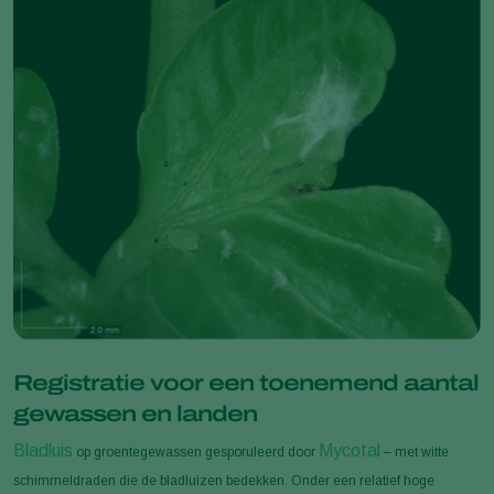
Registratie voor een toenemend aantal
gewassen en landen
Bladluis
Mycotal
op groentegewassen gesporuleerd door
– met witte
schimmeldraden die de bladluizen bedekken. Onder een relatief hoge