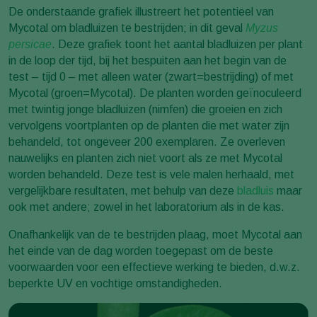
De onderstaande grafiek illustreert het potentieel van
Mycotal om bladluizen te bestrijden; in dit geval
Myzus
persicae
. Deze grafiek toont het aantal bladluizen per plant
in de loop der tijd, bij het bespuiten aan het begin van de
test – tijd 0 – met alleen water (zwart=bestrijding) of met
Mycotal (groen=Mycotal). De planten worden geïnoculeerd
met twintig jonge bladluizen (nimfen) die groeien en zich
vervolgens voortplanten op de planten die met water zijn
behandeld, tot ongeveer 200 exemplaren. Ze overleven
nauwelijks en planten zich niet voort als ze met Mycotal
worden behandeld. Deze test is vele malen herhaald, met
vergelijkbare resultaten, met behulp van deze
bladluis
maar
ook met andere; zowel in het laboratorium als in de kas.
Onafhankelijk van de te bestrijden plaag, moet Mycotal aan
het einde van de dag worden toegepast om de beste
voorwaarden voor een effectieve werking te bieden, d.w.z.
beperkte UV en vochtige omstandigheden.