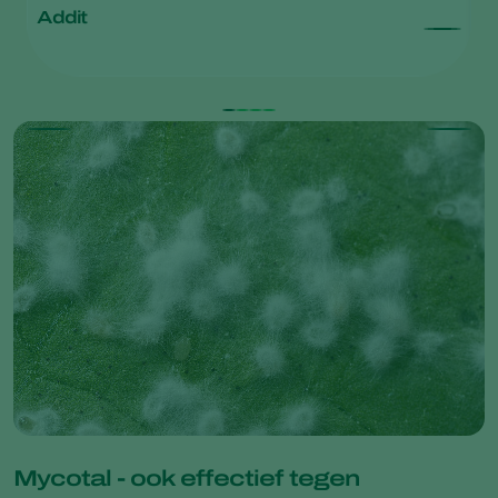
Addit
M
Ak
Mycotal - ook effectief tegen