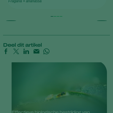
Fragaria × ananassa
He
Deel dit artikel
Effectieve biologische bestrijding van