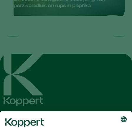
perzikbladluis en rups in paprika
Ontvang het laatste nieuws en