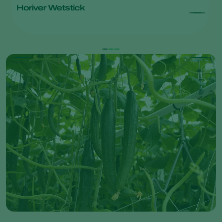
Horiver Wetstick
M
Ak