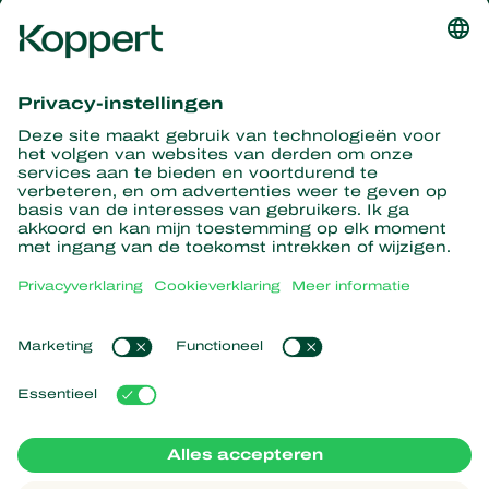
Ontvang het laatste nieuws en
informatie
Hier aanmelden
Partners with Nature
Roofmijten
Over Koppert
Roofinsecten
Sluipwespen
Over Koppert
Nuttige nematoden
Populaire links
Nieuws en informatie
Nuttige micro-organismen
Duurzaamheid
Gewasbescherming
Ervaringen van klanten
Werken bij Koppert
Bestuiving
Webshop
Contact
Koppert Global
Koppert One
Cookies beheren
Privacyverklaring