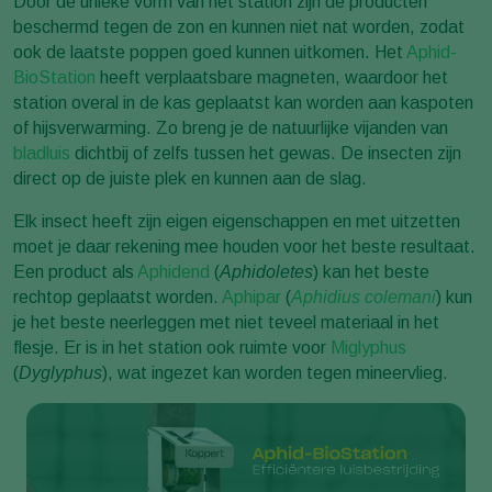
Door de unieke vorm van het station zijn de producten
beschermd tegen de zon en kunnen niet nat worden, zodat
ook de laatste poppen goed kunnen uitkomen. Het
Aphid-
BioStation
heeft verplaatsbare magneten, waardoor het
station overal in de kas geplaatst kan worden aan kaspoten
of hijsverwarming. Zo breng je de natuurlijke vijanden van
bladluis
dichtbij of zelfs tussen het gewas. De insecten zijn
direct op de juiste plek en kunnen aan de slag.
Elk insect heeft zijn eigen eigenschappen en met uitzetten
moet je daar rekening mee houden voor het beste resultaat.
Een product als
Aphidend
(
Aphidoletes
) kan het beste
rechtop geplaatst worden.
Aphipar
(
Aphidius colemani
) kun
je het beste neerleggen met niet teveel materiaal in het
flesje. Er is in het station ook ruimte voor
Miglyphus
(
Dyglyphus
), wat ingezet kan worden tegen mineervlieg.