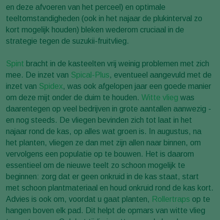
en deze afvoeren van het perceel) en optimale
teeltomstandigheden (ook in het najaar de plukinterval zo
kort mogelijk houden) bleken wederom cruciaal in de
strategie tegen de suzukii-fruitvlieg.
Spint
bracht in de kasteelten vrij weinig problemen met zich
mee. De inzet van
Spical-Plus
, eventueel aangevuld met de
inzet van
Spidex
, was ook afgelopen jaar een goede manier
om deze mijt onder de duim te houden.
Witte vlieg
was
daarentegen op veel bedrijven in grote aantallen aanwezig -
en nog steeds. De vliegen bevinden zich tot laat in het
najaar rond de kas, op alles wat groen is. In augustus, na
het planten, vliegen ze dan met zijn allen naar binnen, om
vervolgens een populatie op te bouwen. Het is daarom
essentieel om de nieuwe teelt zo schoon mogelijk te
beginnen: zorg dat er geen onkruid in de kas staat, start
met schoon plantmateriaal en houd onkruid rond de kas kort.
Advies is ook om, voordat u gaat planten,
Rollertraps
op te
hangen boven elk pad. Dit helpt de opmars van witte vlieg