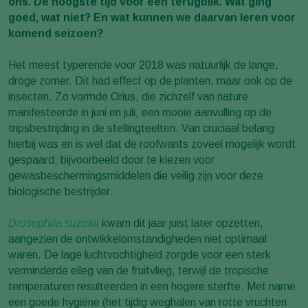
ons. De hoogste tijd voor een terugblik. Wat ging
goed, wat niet? En wat kunnen we daarvan leren voor
komend seizoen?
Het meest typerende voor 2018 was natuurlijk de lange,
droge zomer. Dit had effect op de planten, maar ook op de
insecten. Zo vormde Orius, die zichzelf van nature
manifesteerde in juni en juli, een mooie aanvulling op de
tripsbestrijding in de stellingteelten. Van cruciaal belang
hierbij was en is wel dat de roofwants zoveel mogelijk wordt
gespaard; bijvoorbeeld door te kiezen voor
gewasbeschermingsmiddelen die veilig zijn voor deze
biologische bestrijder.
Drosophila suzukii
kwam dit jaar juist later opzetten,
aangezien de ontwikkelomstandigheden niet optimaal
waren. De lage luchtvochtigheid zorgde voor een sterk
verminderde eileg van de fruitvlieg, terwijl de tropische
temperaturen resulteerden in een hogere sterfte. Met name
een goede hygiëne (het tijdig weghalen van rotte vruchten