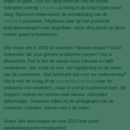
tegen te gaan. Ook het tijdig inzetten van de koude
tolerante roofmijt
Limonica
is nuttig in de strijd tegen witte
vlieg. Bijvoeren ondersteunt de ontwikkeling van de
Limonica
-populatie. Afgelopen jaar zijn hier positieve
praktijkervaringen mee opgedaan; witte vlieg bleek op deze
manier goed te beheersen.
Wat staat ons in 2019 te wachten? Nieuwe plagen? Oude
‘bekenden’ die voor grotere problemen zorgen? Het is
afwachten. Feit is dat de natuur nooit stilstaat en blijft
veranderen. Net zoals de wet- en regelgeving en de eisen
van de consument. Wat betekent dat voor uw onderneming?
Het is niet de vraag óf de
gewasbescherming
naar de
toekomst toe verandert, maar of u erop voorbereid bent. Bij
Koppert zoeken we continu naar nieuwe, natuurlijke
oplossingen. Daarmee willen wij de uitdagingen van de
toekomst tackelen, samen met u als teler!
Alvast fijne feestdagen en voor 2019 een goed
aardbeienseizoen toegewenst!