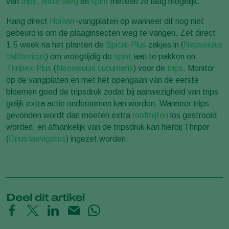
van
trips
,
witte vlieg
en
spint
meteen zo laag mogelijk.
Hang direct
Horiver
-vangplaten op wanneer dit nog niet
gebeurd is om de plaaginsecten weg te vangen. Zet direct
1,5 week na het planten de
Spical-Plus
zakjes in (
Neoseiulus
californicus
) om vroegtijdig de
spint
aan te pakken en
Thripex-Plus
(
Neoseiulus cucumeris
) voor de
trips
. Monitor
op de vangplaten en met het opengaan van de eerste
bloemen goed de tripsdruk zodat bij aanwezigheid van trips
gelijk extra actie ondernomen kan worden. Wanneer trips
gevonden wordt dan moeten extra
roofmijten
los gestrooid
worden, en afhankelijk van de tripsdruk kan hierbij Thripor
(
Orius laevigatus
) ingezet worden.
Deel dit artikel