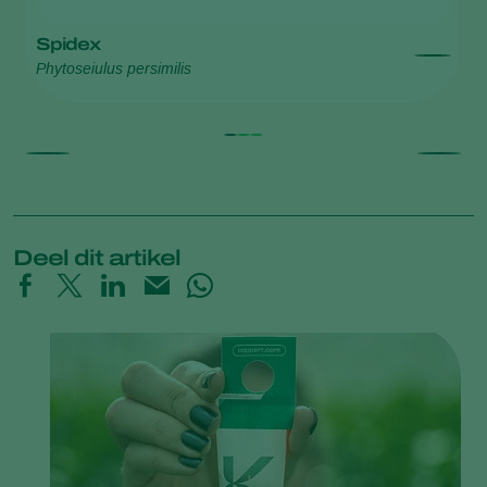
Spidex
S
Phytoseiulus persimilis
Fe
Deel dit artikel