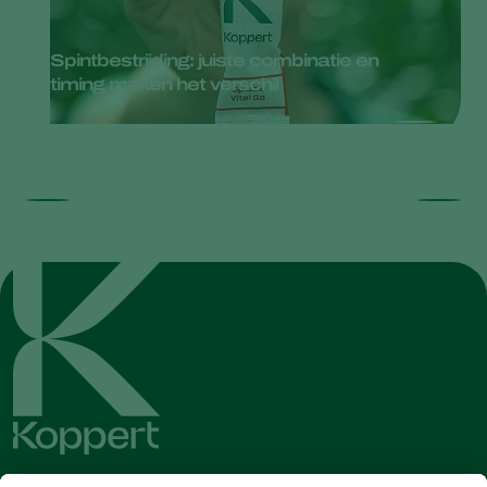
Spintbestrijding: juiste combinatie en
timing maken het verschil