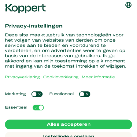
Ontvang het laatste nieuws en
informatie
Hier aanmelden
Partners with Nature
Roofmijten
Over Koppert
Roofinsecten
Sluipwespen
Over Koppert
Nuttige nematoden
Populaire links
Nieuws en informatie
Nuttige micro-organismen
Duurzaamheid
Gewasbescherming
Ervaringen van klanten
Werken bij Koppert
Bestuiving
Webshop
Contact
Koppert Global
Koppert One
Cookies beheren
Privacyverklaring