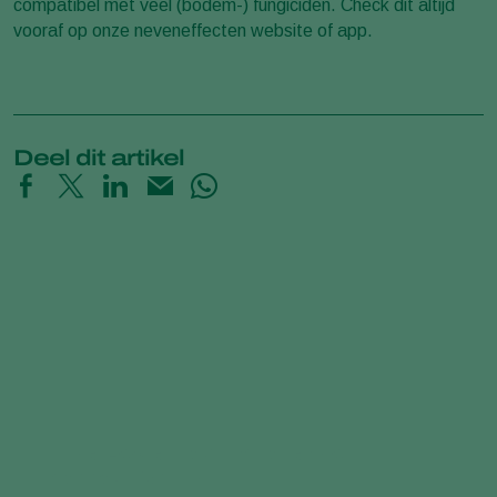
compatibel met veel (bodem-) fungiciden. Check dit altijd
vooraf op onze neveneffecten website of app.
Deel dit artikel
Time-Lapse: How Trichoderma
controls Pythium