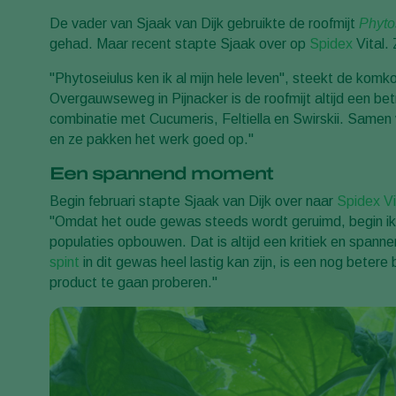
De vader van Sjaak van Dijk gebruikte de roofmijt
Phyto
gehad. Maar recent stapte Sjaak over op
Spidex
Vital. 
"Phytoseiulus ken ik al mijn hele leven", steekt de komk
Overgauwseweg in Pijnacker is de roofmijt altijd een b
combinatie met Cucumeris, Feltiella en Swirskii. Samen 
en ze pakken het werk goed op."
Een spannend moment
Begin februari stapte Sjaak van Dijk over naar
Spidex Vi
"Omdat het oude gewas steeds wordt geruimd, begin ik e
populaties opbouwen. Dat is altijd een kritiek en spa
spint
in dit gewas heel lastig kan zijn, is een nog beter
product te gaan proberen."