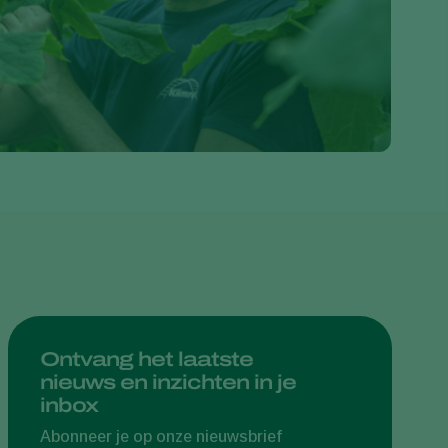
Greece
Hungary
India
Italy
Kenya
Korea
Mexico
Netherlands
Paraguay
Poland
Portugal
Ontvang het laatste
nieuws en inzichten in je
Russia
inbox
South Africa
Abonneer je op onze nieuwsbrief
Spain