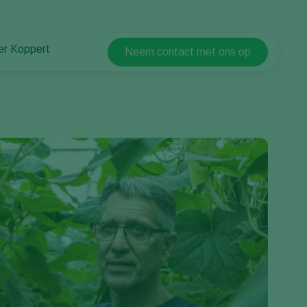
er Koppert
Neem contact met ons op
Koppert Global
er Koppert
Argentina
uws en informatie
Austria
urzaamheid
Belgium
ken bij Koppert
ntact
Brasil
Canada (English)
Canada (French)
Ecuador
Finland (Finnish)
Finland (Swedish)
France
Germany