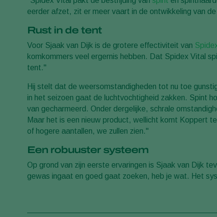
"Spidex Vital pakt de bestrijding van
spint
en spinthaarde
eerder afzet, zit er meer vaart in de ontwikkeling van de
Rust in de tent
Voor Sjaak van Dijk is de grotere effectiviteit van
Spidex
komkommers veel ergernis hebben. Dat Spidex Vital spi
tent."
Hij stelt dat de weersomstandigheden tot nu toe gunsti
in het seizoen gaat de luchtvochtigheid zakken. Spint 
van gecharmeerd. Onder dergelijke, schrale omstandi
Maar het is een nieuw product, wellicht komt Koppert t
of hogere aantallen, we zullen zien."
Een robuuster systeem
Op grond van zijn eerste ervaringen is Sjaak van Dijk t
gewas ingaat en goed gaat zoeken, heb je wat. Het sys