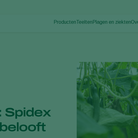
Producten
Teelten
Plagen en ziekten
Ov
Plagen
Plaagbestrijding
Bedekte groenteteelt
Ov
Plantenziekten
Ziektebestrijding
Siergewassen
Nie
Bestuiving
Fruit
Du
Weerbaar telen
Vollegrondsgroenten
Wer
Uitzettechnieken
Akkerbouwgewassen
Co
Monitoring & Scouting
Services
: Spidex
 belooft