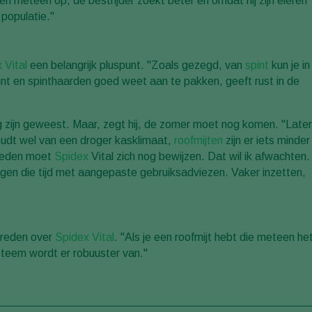
n meteen op, de bestrijder zoekt beter en omdat hij zijn eieren
 populatie."
 Vital
een belangrijk pluspunt. "Zoals gezegd, van
spint
kun je in
nt en spinthaarden goed weet aan te pakken, geeft rust in de
g zijn geweest. Maar, zegt hij, de zomer moet nog komen. "Later
houdt wel van een droger kasklimaat,
roofmijten
zijn er iets minder
gheden moet
Spidex
Vital zich nog bewijzen. Dat wil ik afwachten.
egen die tijd met aangepaste gebruiksadviezen. Vaker inzetten,
evreden over
Spidex Vital
. "Als je een roofmijt hebt die meteen he
teem wordt er robuuster van."