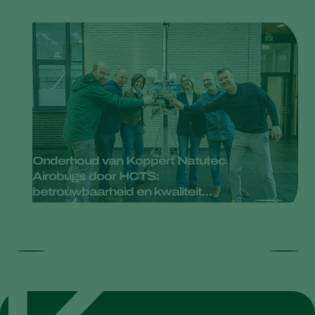
Onderhoud van Koppert Natutec
Airobugs door HCTS:
betrouwbaarheid en kwaliteit
gegarandeerd