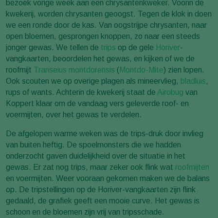
bezoek vorige week aan een chrysantenkweker. Voorin de
kwekerij, worden chrysanten geoogst. Tegen de klok in doen
we een ronde door de kas. Van oogstrijpe chrysanten, naar
open bloemen, gesprongen knoppen, zo naar een steeds
jonger gewas. We tellen de
trips
op de gele
Horiver
-
vangkaarten, beoordelen het gewas, en kijken of we de
roofmijt
Transeius montdorensis
(
Montdo-Mite
) zien lopen.
Ook scouten we op overige plagen als mineervlieg,
bladluis
,
rups of wants. Achterin de kwekerij staat de
Airobug
van
Koppert klaar om de vandaag vers geleverde roof- en
voermijten, over het gewas te verdelen.
De afgelopen warme weken was de trips-druk door invlieg
van buiten heftig. De spoelmonsters die we hadden
onderzocht gaven duidelijkheid over de situatie in het
gewas. Er zat nog trips, maar zeker ook flink wat
roofmijten
en voermijten. Weer vooraan gekomen maken we de balans
op. De tripstellingen op de Horiver-vangkaarten zijn flink
gedaald, de grafiek geeft een mooie curve. Het gewas is
schoon en de bloemen zijn vrij van tripsschade.