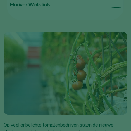
Horiver Wetstick
T
Tu
Op veel onbelichte tomatenbedrijven staan de nieuwe