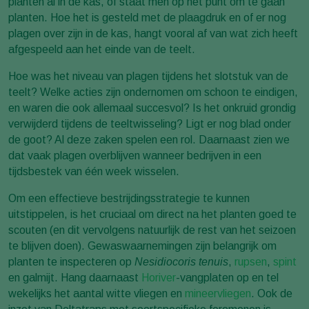
planten al in de kas, of staat men op het punt om te gaan
planten. Hoe het is gesteld met de plaagdruk en of er nog
plagen over zijn in de kas, hangt vooral af van wat zich heeft
afgespeeld aan het einde van de teelt.
Hoe was het niveau van plagen tijdens het slotstuk van de
teelt? Welke acties zijn ondernomen om schoon te eindigen,
en waren die ook allemaal succesvol? Is het onkruid grondig
verwijderd tijdens de teeltwisseling? Ligt er nog blad onder
de goot? Al deze zaken spelen een rol. Daarnaast zien we
dat vaak plagen overblijven wanneer bedrijven in een
tijdsbestek van één week wisselen.
Om een effectieve bestrijdingsstrategie te kunnen
uitstippelen, is het cruciaal om direct na het planten goed te
scouten (en dit vervolgens natuurlijk de rest van het seizoen
te blijven doen). Gewaswaarnemingen zijn belangrijk om
planten te inspecteren op
Nesidiocoris
tenuis
,
rupsen
,
spint
en galmijt. Hang daarnaast
Horiver
-vangplaten op en tel
wekelijks het aantal witte vliegen en
mineervliegen
. Ook de