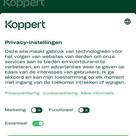
Ontvang het laatste nieuws en
informatie
Hier aanmelden
Partners with Nature
Roofmijten
Over Koppert
Roofinsecten
Sluipwespen
Over Koppert
Nuttige nematoden
Populaire links
Nieuws en informatie
Nuttige micro-organismen
Duurzaamheid
Gewasbescherming
Ervaringen van klanten
Werken bij Koppert
Bestuiving
Webshop
Contact
Koppert Global