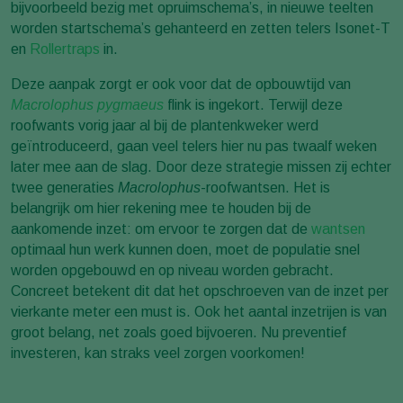
bijvoorbeeld bezig met opruimschema’s, in nieuwe teelten
worden startschema’s gehanteerd en zetten telers Isonet-T
en
Rollertraps
in.
Deze aanpak zorgt er ook voor dat de opbouwtijd van
Macrolophus pygmaeus
flink is ingekort. Terwijl deze
roofwants vorig jaar al bij de plantenkweker werd
geïntroduceerd, gaan veel telers hier nu pas twaalf weken
later mee aan de slag. Door deze strategie missen zij echter
twee generaties
Macrolophus
-roofwantsen. Het is
belangrijk om hier rekening mee te houden bij de
aankomende inzet: om ervoor te zorgen dat de
wantsen
optimaal hun werk kunnen doen, moet de populatie snel
worden opgebouwd en op niveau worden gebracht.
Concreet betekent dit dat het opschroeven van de inzet per
vierkante meter een must is. Ook het aantal inzetrijen is van
groot belang, net zoals goed bijvoeren. Nu preventief
investeren, kan straks veel zorgen voorkomen!