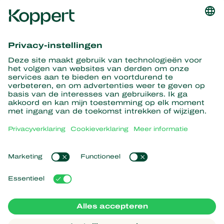
Ontvang het laatste nieuws en
informatie
Hier aanmelden
Partners with Nature
Roofmijten
Over Koppert
Roofinsecten
Sluipwespen
Over Koppert
Nuttige nematoden
Populaire links
Nieuws en informatie
Nuttige micro-organismen
Duurzaamheid
Gewasbescherming
Ervaringen van klanten
Werken bij Koppert
Bestuiving
Webshop
Contact
Koppert Global
Koppert One
Cookies beheren
Privacyverklaring