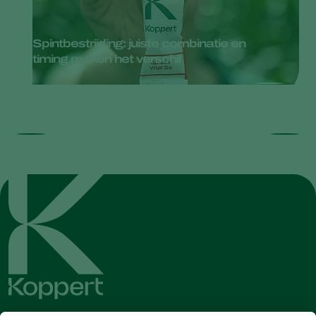
Spintbestrijding: juiste combinatie en
timing maken het verschil