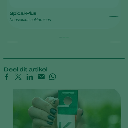
Spical-Plus
T
Neoseiulus californicus
Th
Deel dit artikel