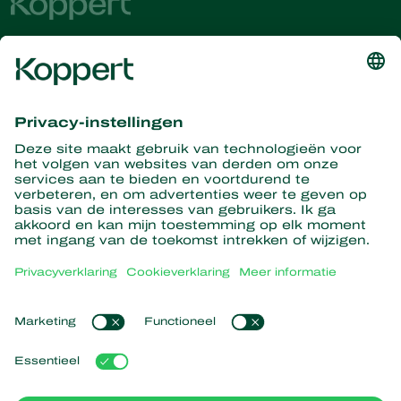
Ontvang het laatste nieuws en
informatie
Hier aanmelden
Partners with Nature
Roofmijten
Over Koppert
Roofinsecten
Sluipwespen
Over Koppert
Nuttige nematoden
Populaire links
Nieuws en informatie
Nuttige micro-organismen
Duurzaamheid
Gewasbescherming
Ervaringen van klanten
Werken bij Koppert
Bestuiving
Webshop
Contact
Koppert Global